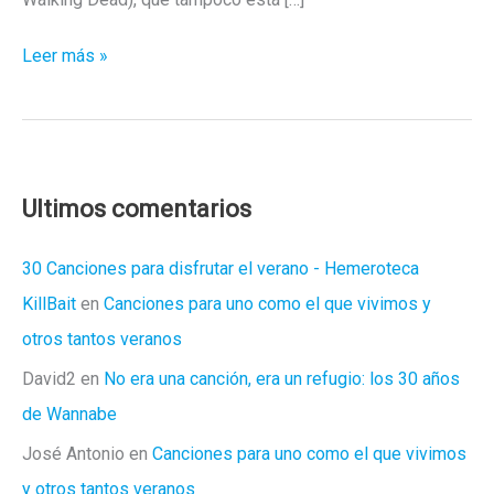
Pay
Leer más »
the
Ghost:
Nicolas
Cage
se
Ultimos comentarios
caga
de
30 Canciones para disfrutar el verano - Hemeroteca
miedo
KillBait
en
Canciones para uno como el que vivimos y
otros tantos veranos
David2
en
No era una canción, era un refugio: los 30 años
de Wannabe
José Antonio
en
Canciones para uno como el que vivimos
y otros tantos veranos