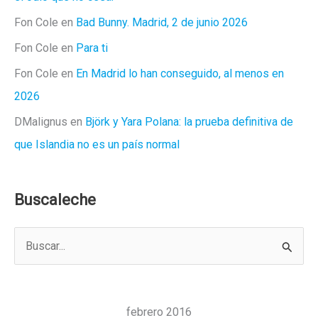
Fon Cole
en
Bad Bunny. Madrid, 2 de junio 2026
Fon Cole
en
Para ti
Fon Cole
en
En Madrid lo han conseguido, al menos en
2026
DMalignus
en
Björk y Yara Polana: la prueba definitiva de
que Islandia no es un país normal
Buscaleche
B
u
s
c
febrero 2016