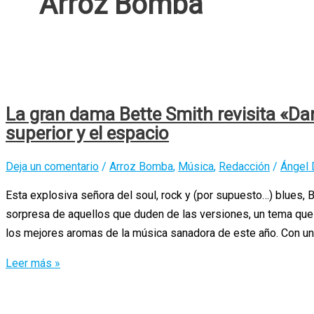
Arroz Bomba
La gran dama Bette Smith revisita «Da
superior y el espacio
Deja un comentario
/
Arroz Bomba
,
Música
,
Redacción
/
Ángel 
Esta explosiva señora del soul, rock y (por supuesto…) blues, B
sorpresa de aquellos que duden de las versiones, un tema que p
los mejores aromas de la música sanadora de este año. Con una
La
Leer más »
gran
dama