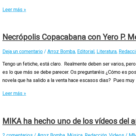
Fangoria:
Leer más »
Liquidación
por
Derribo
Necrópolis Copacabana con Yero P. M
Deja un comentario
/
Arroz Bomba
,
Editorial
,
Literatura
,
Redacci
Tengo un fetiche, está claro. Realmente deben ser varios, per
es lo que más se debe parecer. Os preguntaréis ¿Cómo es posi
novela que ha salido a la venta hace escasos dias? Pues muy s
Necrópolis
Leer más »
Copacabana
con
Yero
MIKA ha hecho uno de los vídeos del 
P.
Medina
2 comentarios
/
Arroz Bomba
,
Música
,
Redacción
,
Videos
/
M