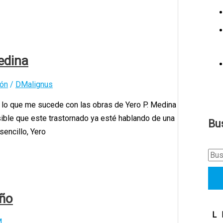
edina
ón
/
DMalignus
o lo que me sucede con las obras de Yero P. Medina
ble que este trastornado ya esté hablando de una
Bu
encillo, Yero
B
u
s
año
c
a
L
M