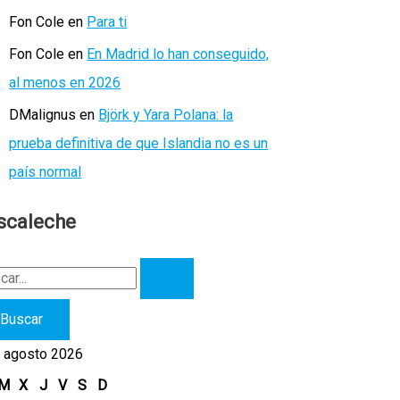
Fon Cole
en
Para ti
Fon Cole
en
En Madrid lo han conseguido,
al menos en 2026
DMalignus
en
Björk y Yara Polana: la
prueba definitiva de que Islandia no es un
país normal
scaleche
agosto 2026
M
X
J
V
S
D