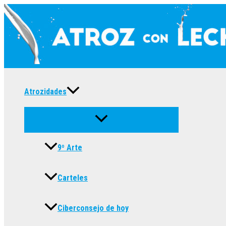
Ir
al
contenido
Atrozidades
9º Arte
Carteles
Ciberconsejo de hoy