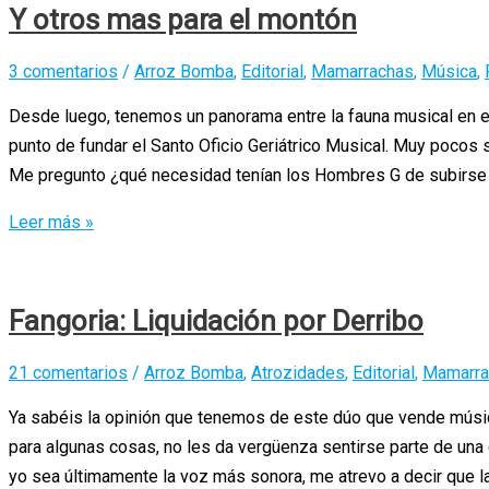
Bette
Y otros mas para el montón
Smith
revisita
3 comentarios
/
Arroz Bomba
,
Editorial
,
Mamarrachas
,
Música
,
«Dance
Desde luego, tenemos un panorama entre la fauna musical en 
Monkey»
punto de fundar el Santo Oficio Geriátrico Musical. Muy pocos s
y
Me pregunto ¿qué necesidad tenían los Hombres G de subirse 
nos
deja
Y
Leer más »
entre
otros
el
mas
superior
para
Fangoria: Liquidación por Derribo
y
el
el
montón
21 comentarios
/
Arroz Bomba
,
Atrozidades
,
Editorial
,
Mamarra
espacio
Ya sabéis la opinión que tenemos de este dúo que vende música 
para algunas cosas, no les da vergüenza sentirse parte de u
yo sea últimamente la voz más sonora, me atrevo a decir que l