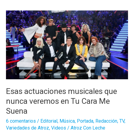
película
más
hermosa
de
amor
lesbiano?
Esas actuaciones musicales que
nunca veremos en Tu Cara Me
Suena
6 comentarios
/
Editorial
,
Música
,
Portada
,
Redacción
,
TV
,
Variedades de Atroz
,
Videos
/
Atroz Con Leche