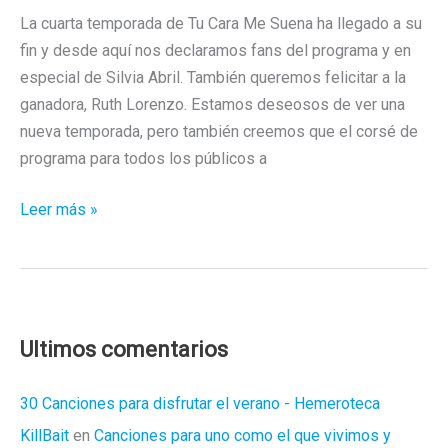
La cuarta temporada de Tu Cara Me Suena ha llegado a su
fin y desde aquí nos declaramos fans del programa y en
especial de Silvia Abril. También queremos felicitar a la
ganadora, Ruth Lorenzo. Estamos deseosos de ver una
nueva temporada, pero también creemos que el corsé de
programa para todos los públicos a
Esas
Leer más »
actuaciones
musicales
que
nunca
veremos
Ultimos comentarios
en
Tu
30 Canciones para disfrutar el verano - Hemeroteca
Cara
KillBait
en
Canciones para uno como el que vivimos y