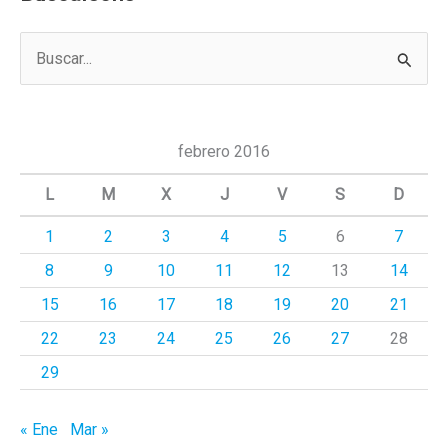
B
u
s
c
febrero 2016
a
L
M
X
J
V
S
D
r
1
2
3
4
5
6
7
p
8
9
10
11
12
13
14
o
r
15
16
17
18
19
20
21
:
22
23
24
25
26
27
28
29
« Ene
Mar »