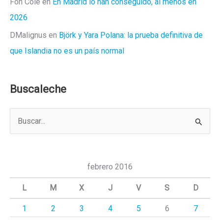
Fon Cole
en
En Madrid lo han conseguido, al menos en
2026
DMalignus
en
Björk y Yara Polana: la prueba definitiva de
que Islandia no es un país normal
Buscaleche
B
u
s
c
febrero 2016
a
L
M
X
J
V
S
D
r
1
2
3
4
5
6
7
p