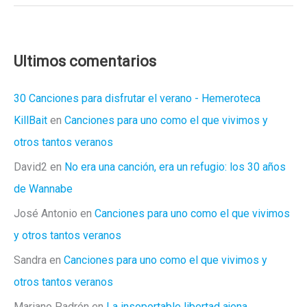
está
en
el
Aire
Ultimos comentarios
(y
la
30 Canciones para disfrutar el verano - Hemeroteca
Voz
KillBait
en
Canciones para uno como el que vivimos y
en
otros tantos veranos
los
David2
en
No era una canción, era un refugio: los 30 años
Goya)
de Wannabe
José Antonio
en
Canciones para uno como el que vivimos
y otros tantos veranos
Sandra
en
Canciones para uno como el que vivimos y
otros tantos veranos
Mariano Padrón
en
La insoportable libertad ajena