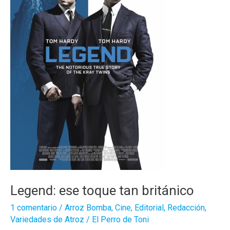
Legend: ese toque tan británico
1 comentario
/
Arroz Bomba
,
Cine
,
Editorial
,
Redacción
,
Variedades de Atroz
/
El Perro de Toni