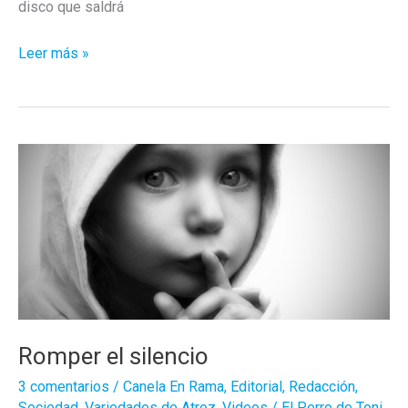
disco que saldrá
«Salvaje»
Leer más »
es
el
nuevo
trabajo
de
Fuel
Fandango
Romper el silencio
3 comentarios
/
Canela En Rama
,
Editorial
,
Redacción
,
Sociedad
,
Variedades de Atroz
,
Videos
/
El Perro de Toni