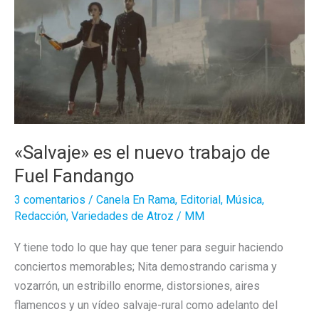
«Salvaje» es el nuevo trabajo de
Fuel Fandango
3 comentarios
/
Canela En Rama
,
Editorial
,
Música
,
Redacción
,
Variedades de Atroz
/
MM
Y tiene todo lo que hay que tener para seguir haciendo
conciertos memorables; Nita demostrando carisma y
vozarrón, un estribillo enorme, distorsiones, aires
flamencos y un vídeo salvaje-rural como adelanto del