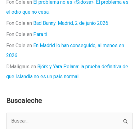
Fon Cole
en
El problema no es «Sidosa». El problema es
el odio que no cesa.
Fon Cole
en
Bad Bunny. Madrid, 2 de junio 2026
Fon Cole
en
Para ti
Fon Cole
en
En Madrid lo han conseguido, al menos en
2026
DMalignus
en
Björk y Yara Polana: la prueba definitiva de
que Islandia no es un país normal
Buscaleche
B
u
s