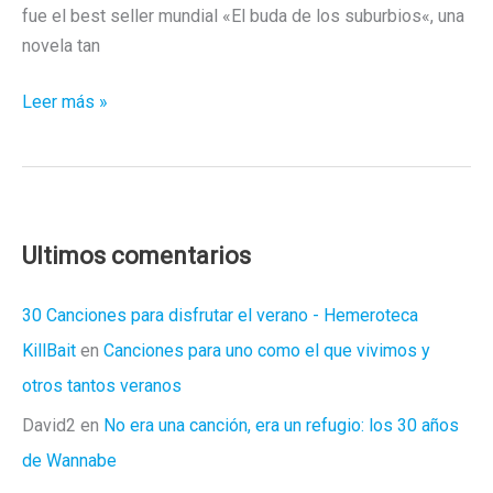
fue el best seller mundial «El buda de los suburbios«, una
novela tan
«La
Leer más »
última
palabra»
de
Kureishi
Ultimos comentarios
30 Canciones para disfrutar el verano - Hemeroteca
KillBait
en
Canciones para uno como el que vivimos y
otros tantos veranos
David2
en
No era una canción, era un refugio: los 30 años
de Wannabe