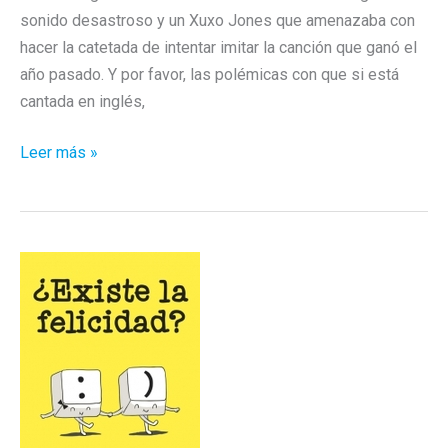
sonido desastroso y un Xuxo Jones que amenazaba con
hacer la catetada de intentar imitar la canción que ganó el
año pasado. Y por favor, las polémicas con que si está
cantada en inglés,
Barei
Leer más »
gana
el
pasaporte
a
Eurovision