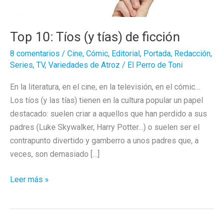
Top 10: Tíos (y tías) de ficción
8 comentarios
/
Cine
,
Cómic
,
Editorial
,
Portada
,
Redacción
,
Series
,
TV
,
Variedades de Atroz
/
El Perro de Toni
En la literatura, en el cine, en la televisión, en el cómic…
Los tíos (y las tías) tienen en la cultura popular un papel
destacado: suelen criar a aquellos que han perdido a sus
padres (Luke Skywalker, Harry Potter…) o suelen ser el
contrapunto divertido y gamberro a unos padres que, a
veces, son demasiado […]
Top
Leer más »
10:
Tíos
(y