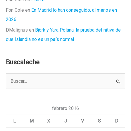
Fon Cole
en
En Madrid lo han conseguido, al menos en
2026
DMalignus
en
Björk y Yara Polana: la prueba definitiva de
que Islandia no es un país normal
Buscaleche
B
u
s
c
febrero 2016
a
L
M
X
J
V
S
D
r