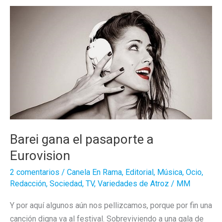
tías)
de
ficción
Barei gana el pasaporte a
Eurovision
2 comentarios
/
Canela En Rama
,
Editorial
,
Música
,
Ocio
,
Redacción
,
Sociedad
,
TV
,
Variedades de Atroz
/
MM
Y por aquí algunos aún nos pellizcamos, porque por fin una
canción digna va al festival. Sobreviviendo a una gala de