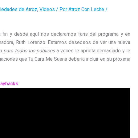
iedades de Atroz
,
Videos
/ Por
Atroz Con Leche
/
 fin y desde aquí nos declaramos fans del programa y en
 ganadora, Ruth Lorenzo. Estamos deseosos de ver una nueva
 para todos los públicos
a veces le aprieta demasiado y le
tuaciones que Tu Cara Me Suena debería incluir en su próxima
playbacks