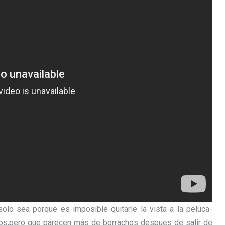
olo sea porque es imposible quitarle la vista a la peluca-
dos,pero que parecen más de borrachos despues de salir de