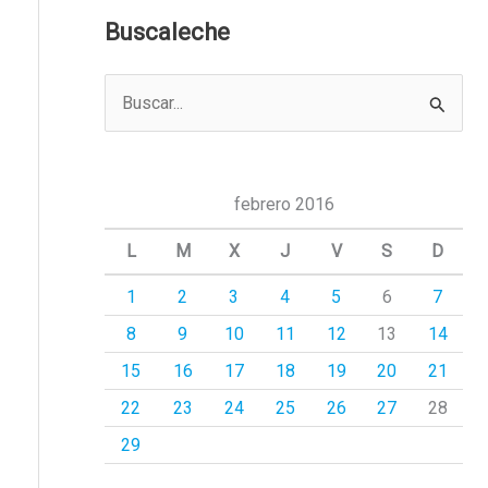
Buscaleche
B
u
s
c
febrero 2016
a
L
M
X
J
V
S
D
r
1
2
3
4
5
6
7
p
8
9
10
11
12
13
14
o
r
15
16
17
18
19
20
21
:
22
23
24
25
26
27
28
29