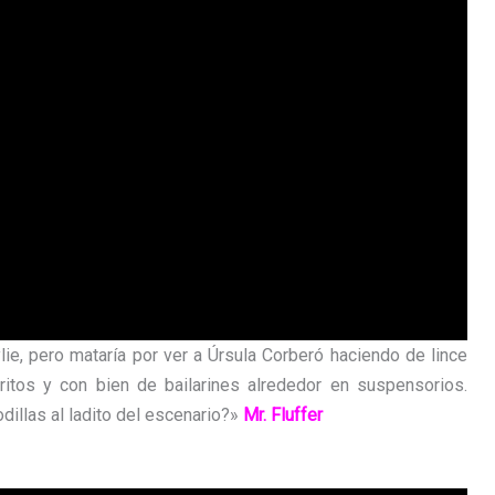
e, pero mataría por ver a Úrsula Corberó haciendo de lince
ritos y con bien de bailarines alrededor en suspensorios.
illas al ladito del escenario?»
Mr. Fluffer