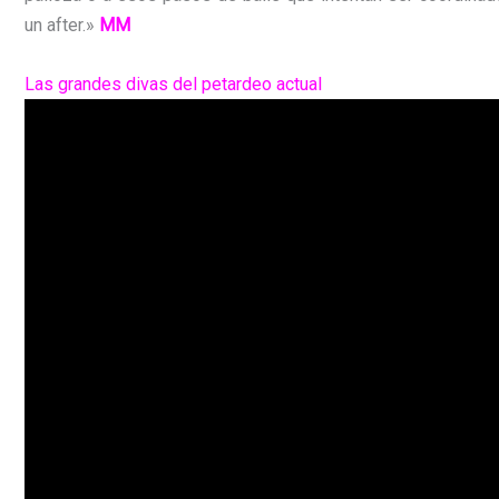
un after.»
MM
Las grandes divas del petardeo actual