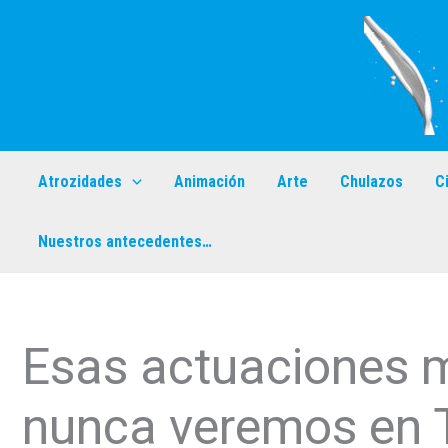
Ir
al
contenido
Atrozidades
Animación
Arte
Chulazos
C
Nuestros antecedentes…
Esas actuaciones 
nunca veremos en 