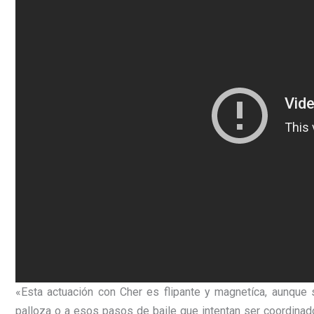
«Esta actuación con Cher es flipante y magnetíca, aunque s
palloza o a esos pasos de baile que intentan ser coordina