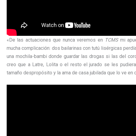
«De las actuaciones que nunca veremos en
TCMS
mi apue
mucha complicación: dos bailarinas con tutú lisérgicas perdías
una mochila-bambi donde guardar las drogas si las del c
creo que a Latre, Lolita o el resto el jurado se les pudie
tamaño despropósito y la ama de casa jubilada que lo ve en ca