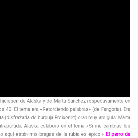
s) hiciesen de Alaska y de Marta Sánchez respectivamente en
os 40. El tema era «Retorciendo palabras» (de Fangoria). Era
ta (disfrazada de burbuja Freixenet) eran muy amiguis: Marta
trapartida, Alaska colaboró en el tema «Si me cambias los
o aquí-están-mis-bragas de la rubia es épico.»
El perro de