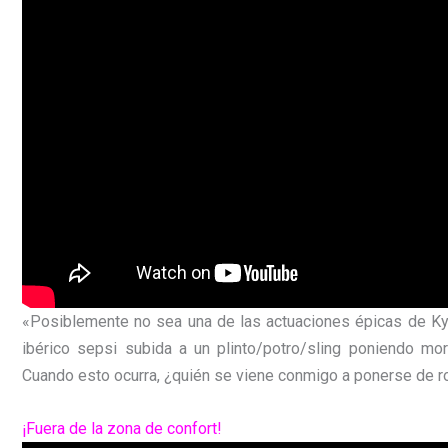
«Posiblemente no sea una de las actuaciones épicas de Kyli
ibérico sepsi subida a un plinto/potro/sling poniendo mor
Cuando esto ocurra, ¿quién se viene conmigo a ponerse de rod
¡Fuera de la zona de confort!