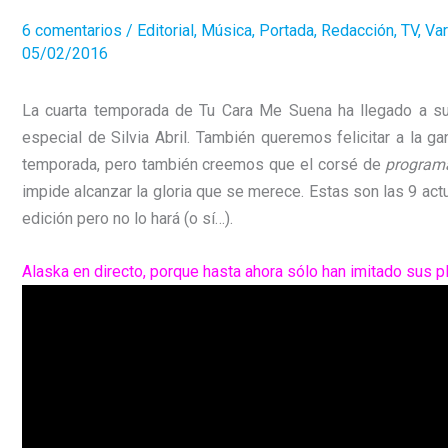
6 comentarios
/
Editorial
,
Música
,
Portada
,
Redacción
,
TV
,
Var
05/02/2016
La cuarta temporada de Tu Cara Me Suena ha llegado a su
especial de Silvia Abril. También queremos felicitar a la
temporada, pero también creemos que el corsé de
programa
impide alcanzar la gloria que se merece. Estas son las 9 ac
edición pero no lo hará (o sí…).
Alaska en directo, porque hasta ahora sólo han imitado sus 