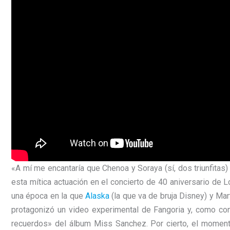
«A mí me encantaría que Chenoa y Soraya (sí, dos triunfita
esta mítica actuación en el concierto de 40 aniversario de L
una época en la que
Alaska
(la que va de bruja Disney) y Mar
protagonizó un video experimental de Fangoria y, como con
recuerdos» del álbum Miss Sanchez. Por cierto, el moment