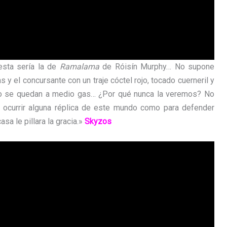
sta sería la de
Ramalama
de Róisín Murphy… No supone
 y el concursante con un traje cóctel rojo, tocado cuerneril y
oro se quedan a medio gas… ¿Por qué nunca la veremos? No
ra ocurrir alguna réplica de este mundo como para defender
sa le pillara la gracia.»
Skyzos