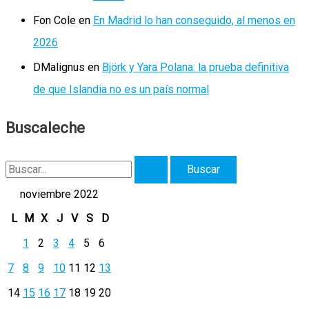
Fon Cole
en
En Madrid lo han conseguido, al menos en
2026
DMalignus
en
Björk y Yara Polana: la prueba definitiva
de que Islandia no es un país normal
Buscaleche
B
u
noviembre 2022
s
L
M
X
J
V
S
D
c
1
2
3
4
5
6
a
7
8
9
10
11
12
13
r
14
15
16
17
18
19
20
p