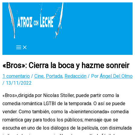
Ir
al
contenido
«Bros»: Cierra la boca y hazme sonreir
1 comentario
/
Cine
,
Portada
,
Redacción
/ Por
Ángel Del Olmo
/
13/11/2022
«Bros»,dirigida por Nicolas Stoller, puede partir como la
comedia romántica LGTBI de la temporada. O así se puede
vender. Como también, como la «bienintencionada» comedia
romántica gay para todos los públicos; mensaje que se
escucha en uno de los diálogos de la película, con disimulada