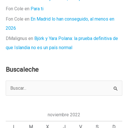
Fon Cole
en
Para ti
Fon Cole
en
En Madrid lo han conseguido, al menos en
2026
DMalignus
en
Björk y Yara Polana: la prueba definitiva de
que Islandia no es un país normal
Buscaleche
B
u
s
c
noviembre 2022
a
L
M
X
J
V
S
D