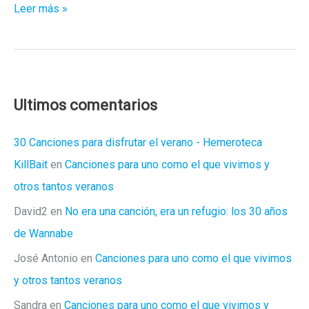
El
Leer más »
café
de
Queipo
de
Llano
Ultimos comentarios
30 Canciones para disfrutar el verano - Hemeroteca
KillBait
en
Canciones para uno como el que vivimos y
otros tantos veranos
David2
en
No era una canción, era un refugio: los 30 años
de Wannabe
José Antonio
en
Canciones para uno como el que vivimos
y otros tantos veranos
Sandra
en
Canciones para uno como el que vivimos y