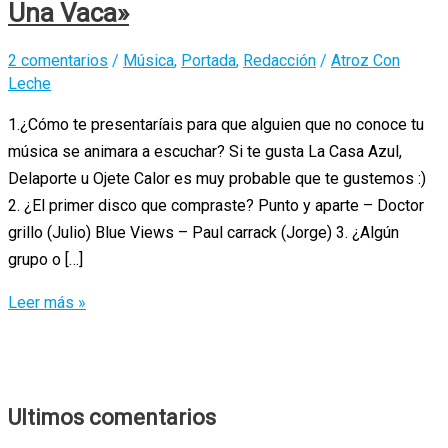
Una Vaca»
2 comentarios
/
Música
,
Portada
,
Redacción
/
Atroz Con
Leche
1.¿Cómo te presentaríais para que alguien que no conoce tu
música se animara a escuchar? Si te gusta La Casa Azul,
Delaporte u Ojete Calor es muy probable que te gustemos :)
2. ¿El primer disco que compraste? Punto y aparte – Doctor
grillo (Julio) Blue Views – Paul carrack (Jorge) 3. ¿Algún
grupo o […]
El
Leer más »
cuestionario
de
«Tú
Peleas
Ultimos comentarios
Como