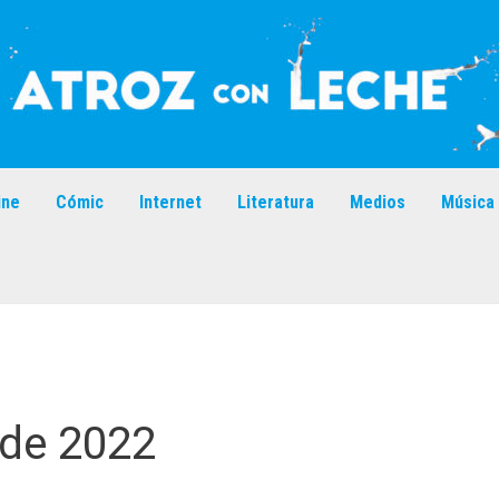
ine
Cómic
Internet
Literatura
Medios
Música
 de 2022