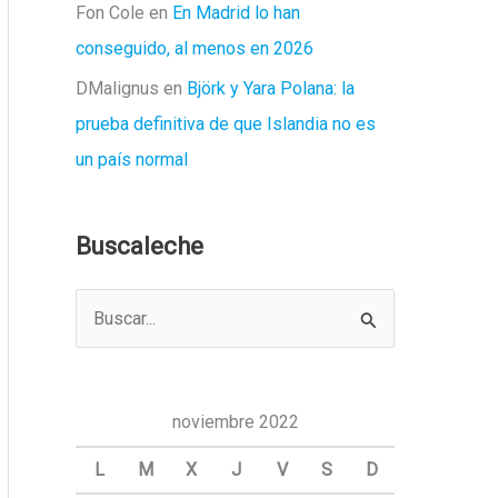
Fon Cole
en
En Madrid lo han
conseguido, al menos en 2026
DMalignus
en
Björk y Yara Polana: la
prueba definitiva de que Islandia no es
un país normal
Buscaleche
B
u
s
c
noviembre 2022
a
L
M
X
J
V
S
D
r