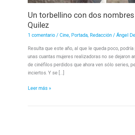
Un torbellino con dos nombres
Quilez
1 comentario
/
Cine
,
Portada
,
Redacción
/
Ángel D
Resulta que este año, al que le queda poco, podría 
unas cuantas mujeres realizadoras no se dejaron am
de cinéfilos perdidos que ahora ven sólo series, p
inciertos. Y se […]
Un
Leer más »
torbellino
con
dos
nombres
más: