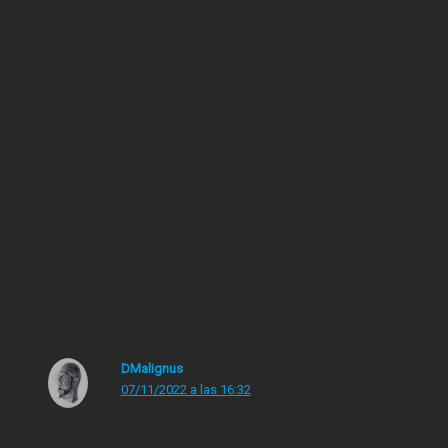
forma acercándose ambos a los setenta. Un aplauso enorme
para ellos!!
10 lecturas
←
Entrada anterior
Entrada siguiente
→
4 comentarios en “Eurythmics en el Rock & Roll Hall
of Fame 2022”
DMalignus
07/11/2022 a las 16:32