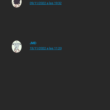
09/11/2022 a las 19:32
Referentes del saber hacer , saber estar y saber
evolucionar .
JMD
13/11/2022 a las 11:20
J’ A. D. O. R. E
Los comentarios están cerrados.