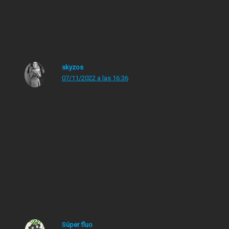
Pues que me encanta mucho, oiga….
Es un gustazo ver a Lennox y Stewart sobre un
escenario tan estupendos…
skyzos
07/11/2022 a las 16:36
Fueron muy grandes, y a la prueba me remito con las
escuchas de esta canción.
Y, aunque ahora esté a otras cosa, que digo yo que
también se merece una jubilación y hacer lo que
cualquier guiri en sus años dorados, La Lennoxa es
mucha Lennoxa.
Súper fluo