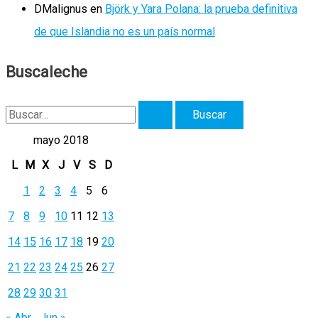
DMalignus
en
Björk y Yara Polana: la prueba definitiva
de que Islandia no es un país normal
Buscaleche
B
u
mayo 2018
s
L
M
X
J
V
S
D
c
1
2
3
4
5
6
a
7
8
9
10
11
12
13
r
14
15
16
17
18
19
20
p
21
22
23
24
25
26
27
o
r
28
29
30
31
:
« Abr
Jun »