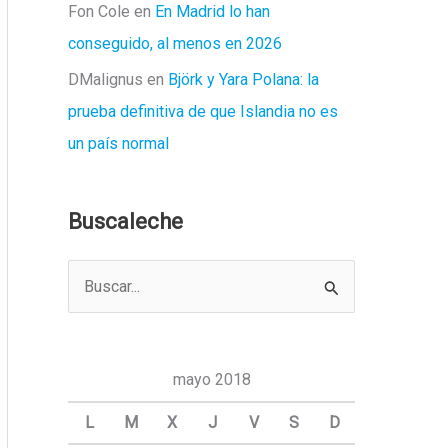
Fon Cole
en
En Madrid lo han
conseguido, al menos en 2026
DMalignus
en
Björk y Yara Polana: la
prueba definitiva de que Islandia no es
un país normal
Buscaleche
B
u
s
c
mayo 2018
a
L
M
X
J
V
S
D
r