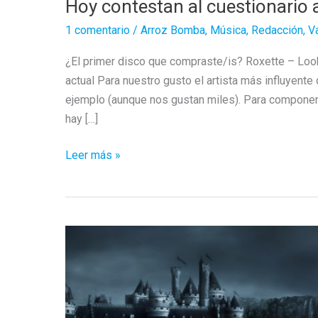
Hoy contestan al cuestionario
1 comentario
/
Arroz Bomba
,
Música
,
Redacción
,
V
¿El primer disco que compraste/is? Roxette – Look S
actual Para nuestro gusto el artista más influyente
ejemplo (aunque nos gustan miles). Para compone
hay […]
Hoy
Leer más »
contestan
al
cuestionario
atroz…
GLAS