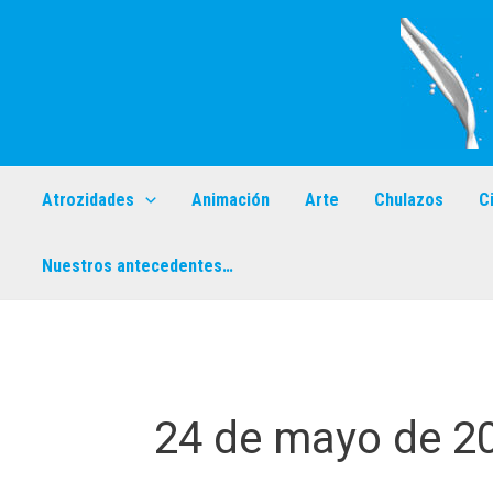
Ir
al
contenido
Atrozidades
Animación
Arte
Chulazos
C
Nuestros antecedentes…
24 de mayo de 2