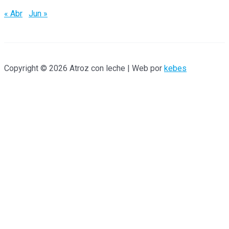
:
« Abr
Jun »
Copyright © 2026 Atroz con leche | Web por
kebes