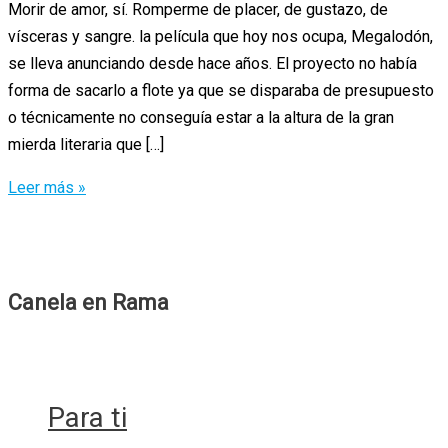
Morir de amor, sí. Romperme de placer, de gustazo, de
vísceras y sangre. la película que hoy nos ocupa, Megalodón,
se lleva anunciando desde hace años. El proyecto no había
forma de sacarlo a flote ya que se disparaba de presupuesto
o técnicamente no conseguía estar a la altura de la gran
mierda literaria que […]
Megalodón:
Leer más »
literatura
y
cine
de
Canela en Rama
mierda
que
nos
vuelve
Para ti
locos