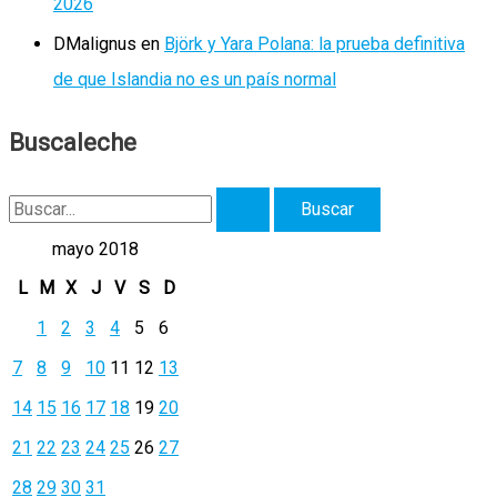
2026
DMalignus
en
Björk y Yara Polana: la prueba definitiva
de que Islandia no es un país normal
Buscaleche
B
u
mayo 2018
s
L
M
X
J
V
S
D
c
1
2
3
4
5
6
a
7
8
9
10
11
12
13
r
14
15
16
17
18
19
20
p
21
22
23
24
25
26
27
o
r
28
29
30
31