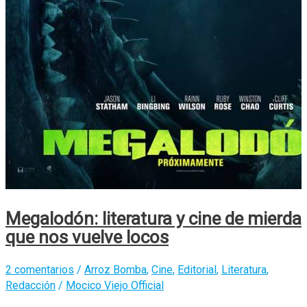
Megalodón: literatura y cine de mierda
que nos vuelve locos
2 comentarios
/
Arroz Bomba
,
Cine
,
Editorial
,
Literatura
,
Redacción
/
Mocico Viejo Official