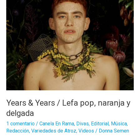
Years & Years / Lefa pop, naranja y
delgada
1 comentario
/
Canela En Rama
,
Divas
,
Editorial
,
Música
,
Redacción
,
Variedades de Atroz
,
Videos
/
Donna Semen