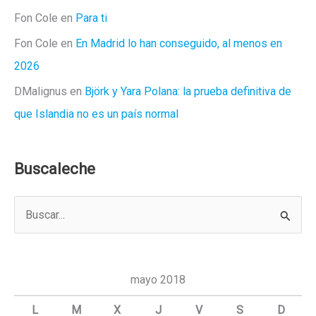
Fon Cole
en
Para ti
Fon Cole
en
En Madrid lo han conseguido, al menos en
2026
DMalignus
en
Björk y Yara Polana: la prueba definitiva de
que Islandia no es un país normal
Buscaleche
B
u
s
c
mayo 2018
a
L
M
X
J
V
S
D