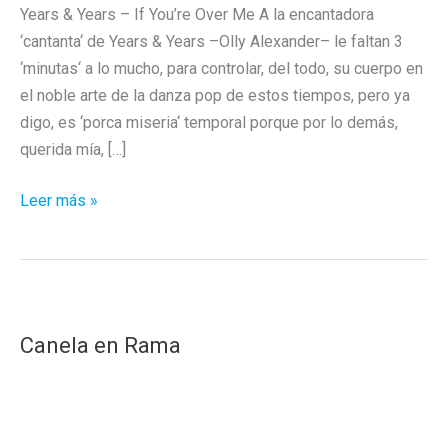
Years & Years – If You’re Over Me A la encantadora
‘cantanta‘ de Years & Years –Olly Alexander– le faltan 3
‘minutas‘ a lo mucho, para controlar, del todo, su cuerpo en
el noble arte de la danza pop de estos tiempos, pero ya
digo, es ‘porca miseria‘ temporal porque por lo demás,
querida mía, […]
Years
Leer más »
&
Years
/
Lefa
pop,
Canela en Rama
naranja
y
delgada