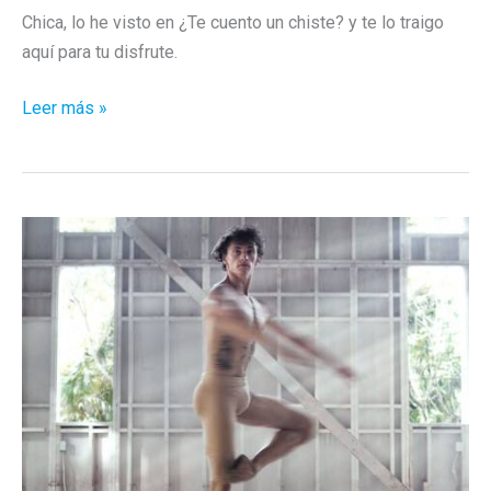
Chica, lo he visto en ¿Te cuento un chiste? y te lo traigo
aquí para tu disfrute.
El
Leer más »
mejor
disfraz
EVER