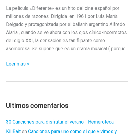
La película «Diferente» es un hito del cine español por
millones de razones. Dirigida en 1961 por Luis María
Delgado y protagonizada por el bailarín argentino Alfredo
Alaria , cuando se ve ahora con los ojos cínico-incorrectos
del siglo XXI, la sensación es tan flipante como
asombrosa. Se supone que es un drama musical ( porque
«Diferente»,
Leer más »
la
protohistoria
del
cine
gay
Ultimos comentarios
español
30 Canciones para disfrutar el verano - Hemeroteca
KillBait
en
Canciones para uno como el que vivimos y