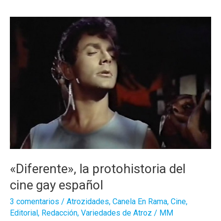
el
nuevo
suaj
«Diferente», la protohistoria del
cine gay español
3 comentarios
/
Atrozidades
,
Canela En Rama
,
Cine
,
Editorial
,
Redacción
,
Variedades de Atroz
/
MM