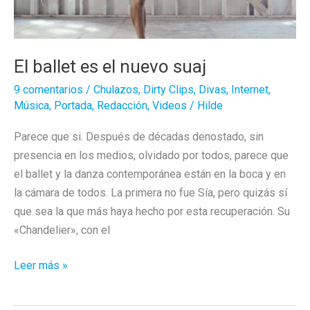
El ballet es el nuevo suaj
9 comentarios
/
Chulazos
,
Dirty Clips
,
Divas
,
Internet
,
Música
,
Portada
,
Redacción
,
Videos
/
Hilde
Parece que si. Después de décadas denostado, sin
presencia en los medios, olvidado por todos, parece que
el ballet y la danza contemporánea están en la boca y en
la cámara de todos. La primera no fue Sía, pero quizás sí
que sea la que más haya hecho por esta recuperación. Su
«Chandelier», con el
El
Leer más »
ballet
es