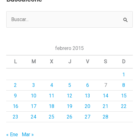
B
u
s
c
febrero 2015
a
L
M
X
J
V
S
D
r
1
p
2
3
4
5
6
7
8
o
r
9
10
11
12
13
14
15
:
16
17
18
19
20
21
22
23
24
25
26
27
28
« Ene
Mar »