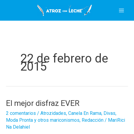
Ir
al
contenido
22 de febrero de
2015
El mejor disfraz EVER
2 comentarios
/
Atrozidades
,
Canela En Rama
,
Divas
,
Moda Pronta y otros mariconismos
,
Redacción
/
MariRici
Na Delahiel