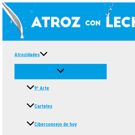
Ir
al
contenido
Atrozidades
9º Arte
Carteles
Ciberconsejo de hoy