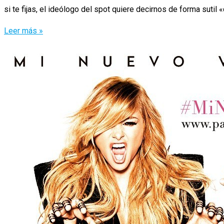
si te fijas, el ideólogo del spot quiere decirnos de forma sutil 
El
Leer más »
Kinder
Bueno
de
Santi
Millán