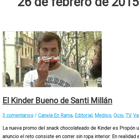
26 de febrero de 2015
El Kinder Bueno de Santi Millán
3 comentarios
/
Canela En Rama
,
Editorial
,
Medios
,
Ocio
,
TV
,
Va
La nueva promo del snack chocolateado de Kinder es Propón un 
anuncio el reto consiste en correr sin ropa interior: En realida