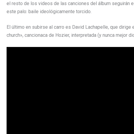
el resto de los videos de las canciones del álbum seguirán e
este palo: baile ideológicamente torcido.
El último en subirse al carro es David Lachapelle, que dirige
church», cancionaca de Hozier, interpretada (y nunca mejor di