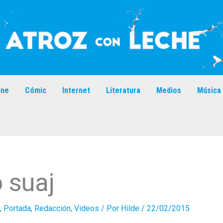
ine
Cómic
Internet
Literatura
Medios
Música
o suaj
,
Portada
,
Redacción
,
Videos
/ Por
Hilde
/
22/02/2015