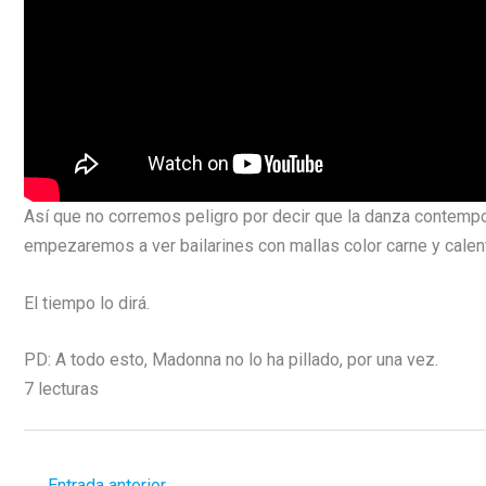
Así que no corremos peligro por decir que la danza contemp
empezaremos a ver bailarines con mallas color carne y cale
El tiempo lo dirá.
PD: A todo esto, Madonna no lo ha pillado, por una vez.
7 lecturas
←
Entrada anterior