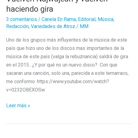
haciendo gira
3 comentarios
/
Canela En Rama
,
Editorial
,
Música
,
Redacción
,
Variedades de Atroz
/
MM
Uno de los grupos más influyentes de la música de este
país que hizo uno de los discos mas importantes de la
música de este país (valga la rebuznancia) saldrá de gira
en el 2015…¿Y por qué no un nuevo disco? Con que
sacaran una canción, solo una, parecida a este temarraco,
me conformo: https://www.youtube.com/watch?
v=0232OBEXOSw
Vuelven
Leer más »
Najwajean
y
vuelven