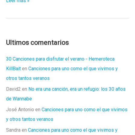
Los
Leer más »
oscars
del
2015
fueron
los
Ultimos comentarios
del
miedo
30 Canciones para disfrutar el verano - Hemeroteca
KillBait
en
Canciones para uno como el que vivimos y
otros tantos veranos
David2
en
No era una canción, era un refugio: los 30 años
de Wannabe
José Antonio
en
Canciones para uno como el que vivimos
y otros tantos veranos
Sandra
en
Canciones para uno como el que vivimos y