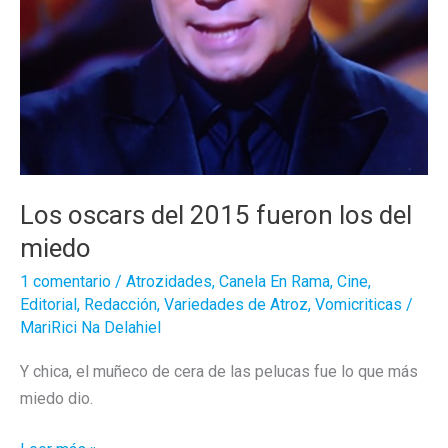
Los oscars del 2015 fueron los del
miedo
1 comentario
/
Atrozidades
,
Canela En Rama
,
Cine
,
Editorial
,
Redacción
,
Variedades de Atroz
,
Vomicriticas
/
MariRici Na Delahiel
Y chica, el muñeco de cera de las pelucas fue lo que más
miedo dio.