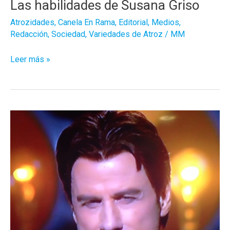
haciendo
Las habilidades de Susana Griso
gira
Atrozidades
,
Canela En Rama
,
Editorial
,
Medios
,
Redacción
,
Sociedad
,
Variedades de Atroz
/
MM
Las
Leer más »
habilidades
de
Susana
Griso