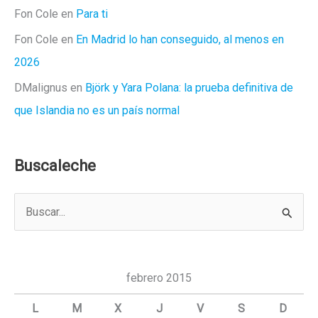
Fon Cole
en
Para ti
Fon Cole
en
En Madrid lo han conseguido, al menos en
2026
DMalignus
en
Björk y Yara Polana: la prueba definitiva de
que Islandia no es un país normal
Buscaleche
B
u
s
c
febrero 2015
a
L
M
X
J
V
S
D
r