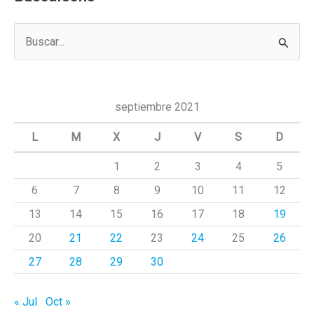
B
u
s
c
septiembre 2021
a
L
M
X
J
V
S
D
r
1
2
3
4
5
p
6
7
8
9
10
11
12
o
r
13
14
15
16
17
18
19
:
20
21
22
23
24
25
26
27
28
29
30
« Jul
Oct »