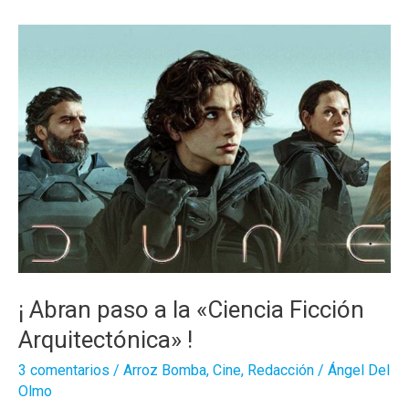
están
cerca
de
ti
¡ Abran paso a la «Ciencia Ficción
Arquitectónica» !
3 comentarios
/
Arroz Bomba
,
Cine
,
Redacción
/
Ángel Del
Olmo