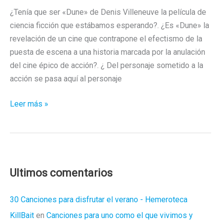
¿Tenía que ser «Dune» de Denis Villeneuve la película de
ciencia ficción que estábamos esperando?. ¿Es «Dune» la
revelación de un cine que contrapone el efectismo de la
puesta de escena a una historia marcada por la anulación
del cine épico de acción?. ¿ Del personaje sometido a la
acción se pasa aquí al personaje
¡
Leer más »
Abran
paso
a
la
«Ciencia
Ultimos comentarios
Ficción
Arquitectónica»
30 Canciones para disfrutar el verano - Hemeroteca
!
KillBait
en
Canciones para uno como el que vivimos y