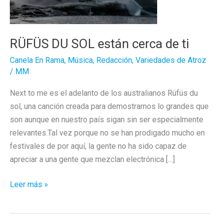
RÜFÜS DU SOL están cerca de ti
Canela En Rama
,
Música
,
Redacción
,
Variedades de Atroz
/
MM
Next to me es el adelanto de los australianos Rüfüs du
sol, una canción creada para demostrarnos lo grandes que
son aunque en nuestro país sigan sin ser especialmente
relevantes.Tal vez porque no se han prodigado mucho en
festivales de por aquí, la gente no ha sido capaz de
apreciar a una gente que mezclan electrónica […]
RÜFÜS
Leer más »
DU
SOL