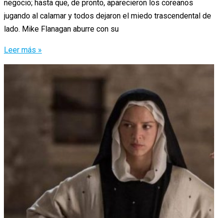
negocio; hasta que, de pronto, aparecieron los coreanos
jugando al calamar y todos dejaron el miedo trascendental de
lado. Mike Flanagan aburre con su
«Misa
Leer más »
de
medianoche»:
El
Doctor
Sueño
haciendo
de
las
suyas