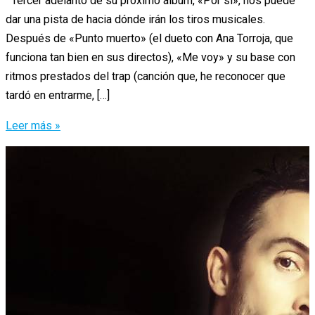
Tercer adelanto de su próximo álbum, «Por si», nos puede
dar una pista de hacia dónde irán los tiros musicales.
Después de «Punto muerto» (el dueto con Ana Torroja, que
funciona tan bien en sus directos), «Me voy» y su base con
ritmos prestados del trap (canción que, he reconocer que
tardó en entrarme, […]
«Por
Leer más »
si»
de
Miss
Caffeina