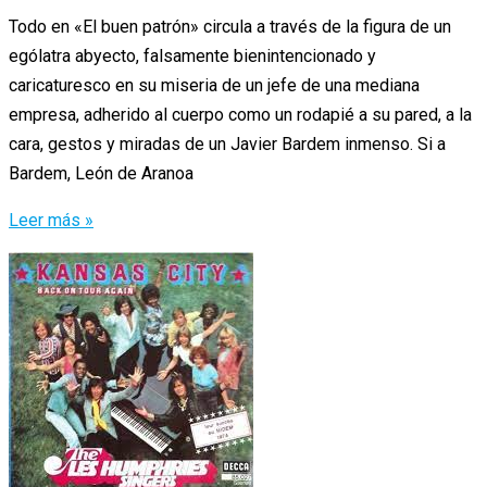
Todo en «El buen patrón» circula a través de la figura de un
ególatra abyecto, falsamente bienintencionado y
caricaturesco en su miseria de un jefe de una mediana
empresa, adherido al cuerpo como un rodapié a su pared, a la
cara, gestos y miradas de un Javier Bardem inmenso. Si a
Bardem, León de Aranoa
«El
Leer más »
buen
patrón».
El
avieso
peso
de
la
justicia