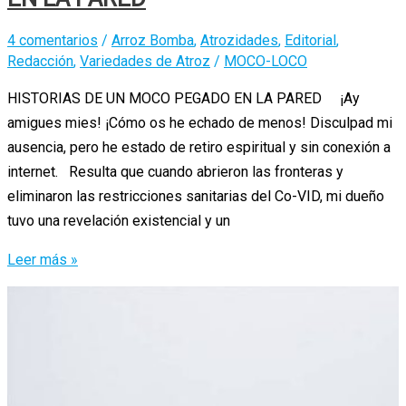
4 comentarios
/
Arroz Bomba
,
Atrozidades
,
Editorial
,
Redacción
,
Variedades de Atroz
/
MOCO-LOCO
HISTORIAS DE UN MOCO PEGADO EN LA PARED ¡Ay
amigues mies! ¡Cómo os he echado de menos! Disculpad mi
ausencia, pero he estado de retiro espiritual y sin conexión a
internet. Resulta que cuando abrieron las fronteras y
eliminaron las restricciones sanitarias del Co-VID, mi dueño
tuvo una revelación existencial y un
HISTORIAS
Leer más »
DE
UN
MOCO
PEGADO
EN
LA