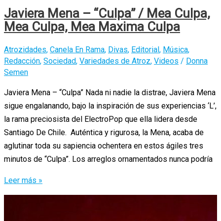
Javiera Mena – “Culpa” / Mea Culpa,
Mea Culpa, Mea Maxima Culpa
Atrozidades
,
Canela En Rama
,
Divas
,
Editorial
,
Música
,
Redacción
,
Sociedad
,
Variedades de Atroz
,
Videos
/
Donna
Semen
Javiera Mena – “Culpa” Nada ni nadie la distrae, Javiera Mena
sigue engalanando, bajo la inspiración de sus experiencias ‘L’,
la rama preciosista del ElectroPop que ella lidera desde
Santiago De Chile. Auténtica y rigurosa, la Mena, acaba de
aglutinar toda su sapiencia ochentera en estos ágiles tres
minutos de “Culpa”. Los arreglos ornamentados nunca podría
Javiera
Leer más »
Mena
–
“Culpa”