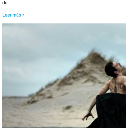
de
El
Leer más »
último
golpe
de
Vega