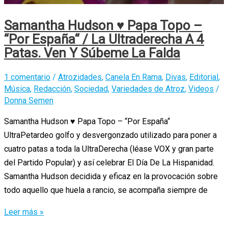
Samantha Hudson ♥ Papa Topo –
“Por España“ / La Ultraderecha A 4
Patas. Ven Y Súbeme La Falda
1 comentario
/
Atrozidades
,
Canela En Rama
,
Divas
,
Editorial
,
Música
,
Redacción
,
Sociedad
,
Variedades de Atroz
,
Videos
/
Donna Semen
Samantha Hudson ♥ Papa Topo – “Por España“
UltraPetardeo golfo y desvergonzado utilizado para poner a
cuatro patas a toda la UltraDerecha (léase VOX y gran parte
del Partido Popular) y así celebrar El Día De La Hispanidad.
Samantha Hudson decidida y eficaz en la provocación sobre
todo aquello que huela a rancio, se acompaña siempre de
Samantha
Leer más »
Hudson