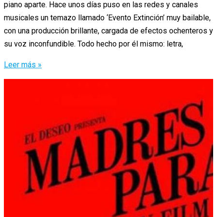
piano aparte. Hace unos días puso en las redes y canales
musicales un temazo llamado ‘Evento Extinción’ muy bailable,
con una producción brillante, cargada de efectos ochenteros y
su voz inconfundible. Todo hecho por él mismo: letra,
Spunky
Leer más »
vuelve
con
un
meteorito