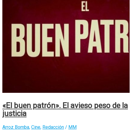
/
Mea
Culpa,
Mea
Culpa,
Mea
Maxima
Culpa
«El buen patrón». El avieso peso de la
justicia
Arroz Bomba
,
Cine
,
Redacción
/
MM