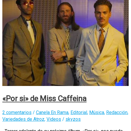
«Por si» de Miss Caffeina
2 comentarios
/
Canela En Rama
,
Editorial
,
Música
,
Redacción
,
Variedades de Atroz
,
Videos
/
skyzos