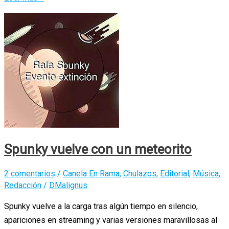
Domínguez
Macizo
y
sus
dos
primeras
obras
Spunky vuelve con un meteorito
2 comentarios
/
Canela En Rama
,
Chulazos
,
Editorial
,
Música
,
Redacción
/
DMalignus
Spunky vuelve a la carga tras algún tiempo en silencio,
apariciones en streaming y varias versiones maravillosas al