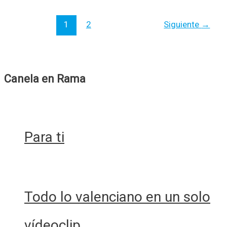
♥
1
2
Siguiente
→
Papa
Topo
–
“Por
Canela en Rama
España“
/
La
Ultraderecha
Para ti
A
4
Patas.
Ven
Y
Todo lo valenciano en un solo
Súbeme
La
vídeoclip