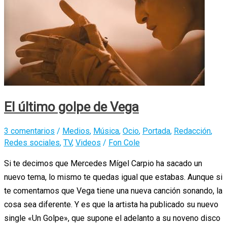
Semen
Perdido”
/
Les
Humphries
Singers
–
El último golpe de Vega
“Kansas
City”
3 comentarios
/
Medios
,
Música
,
Ocio
,
Portada
,
Redacción
,
Redes sociales
,
TV
,
Videos
/
Fon Cole
Si te decimos que Mercedes Mígel Carpio ha sacado un
nuevo tema, lo mismo te quedas igual que estabas. Aunque si
te comentamos que Vega tiene una nueva canción sonando, la
cosa sea diferente. Y es que la artista ha publicado su nuevo
single «Un Golpe», que supone el adelanto a su noveno disco