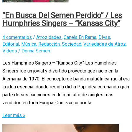
“En Busca Del Semen Perdido” / Les
Humphries Singers – “Kansas City”
4 comentarios
/
Atrozidades
,
Canela En Rama
,
Divas
,
Editorial
,
Música
,
Redacción
,
Sociedad
,
Variedades de Atroz
,
Videos
/
Donna Semen
Les Humphries Singers – “Kansas City” Les Humphries
Singers fue un jovial y divertido proyecto que nació en la
Alemania de 1970. El concepto de banda multiétnica-racial era
la idea esencial donde residía dicha Pop-idea coronando gran
parte de sus canciones en lo más alto de singles más
vendidos en toda Europa. Con esa colorista
“En
Leer más »
Busca
Del