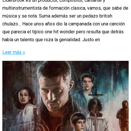
Elderbrook es un productor, compositor, cantante y
multiinstrumentista de formación clasica; vamos, que sabe de
música y se nota. Suma además ser un pedazo british
chulazo… Hace unos años dio la campanada con una canción
que parecia el típìco one hit wonder pero resulta que detrás
había un talento que roza la genialidad. Justo en
Elderbrook
Leer más »
está
llamado
a
la
gloria