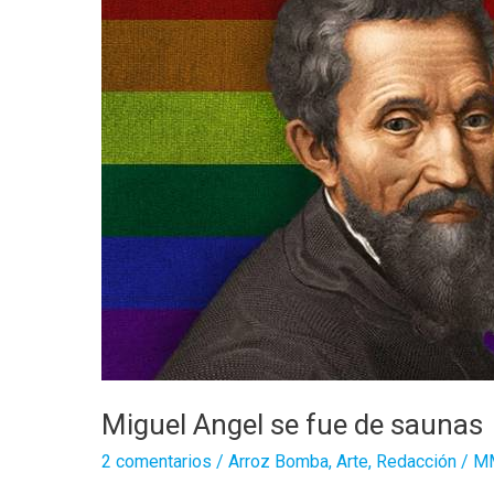
Grant
Miguel Angel se fue de saunas
2 comentarios
/
Arroz Bomba
,
Arte
,
Redacción
/
M