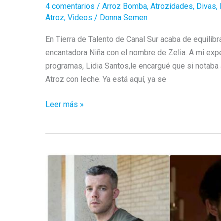
4 comentarios
/
Arroz Bomba
,
Atrozidades
,
Divas
,
Atroz
,
Videos
/
Donna Semen
En Tierra de Talento de Canal Sur acaba de equilibr
encantadora Niña con el nombre de Zelia. A mi ex
programas, Lidia Santos,le encargué que si notaba 
Atroz con leche. Ya está aquí, ya se
Zelia
Leer más »
/
Intelecto
ElectroSoul
En
La
“Tierra
De
Talento“