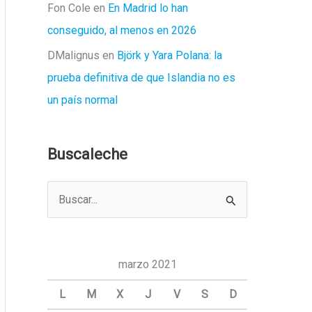
Fon Cole
en
En Madrid lo han
conseguido, al menos en 2026
DMalignus
en
Björk y Yara Polana: la
prueba definitiva de que Islandia no es
un país normal
Buscaleche
B
u
s
c
marzo 2021
a
L
M
X
J
V
S
D
r