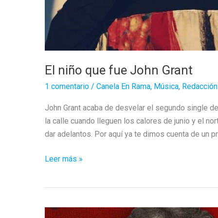
El niño que fue John Grant
1 comentario
/
Canela En Rama
,
Música
,
Redacción
John Grant acaba de desvelar el segundo single de
la calle cuando lleguen los calores de junio y el 
dar adelantos. Por aquí ya te dimos cuenta de un pr
El
Leer más »
niño
que
fue
John