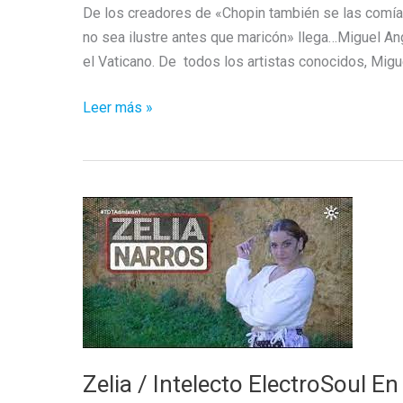
De los creadores de «Chopin también se las comí
no sea ilustre antes que maricón» llega…Miguel An
el Vaticano. De todos los artistas conocidos, Mig
Miguel
Leer más »
Angel
se
fue
de
saunas
Zelia / Intelecto ElectroSoul En