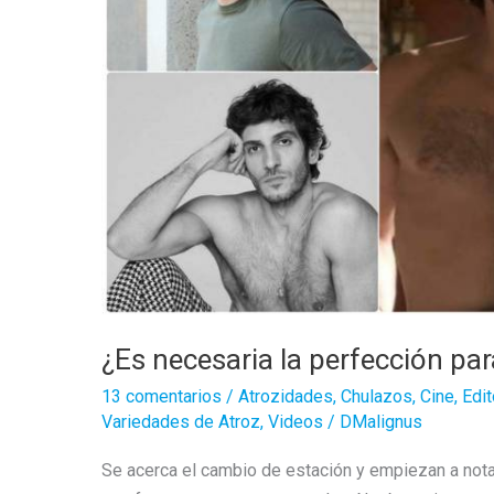
¿Es necesaria la perfección pa
13 comentarios
/
Atrozidades
,
Chulazos
,
Cine
,
Edit
Variedades de Atroz
,
Videos
/
DMalignus
Se acerca el cambio de estación y empiezan a nota