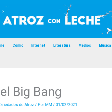
ine
Cómic
Internet
Literatura
Medios
Música
el Big Bang
ariedades de Atroz
/ Por
MM
/
01/02/2021