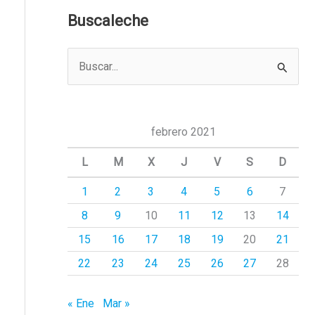
Buscaleche
B
u
s
c
febrero 2021
a
L
M
X
J
V
S
D
r
1
2
3
4
5
6
7
p
8
9
10
11
12
13
14
o
r
15
16
17
18
19
20
21
:
22
23
24
25
26
27
28
« Ene
Mar »