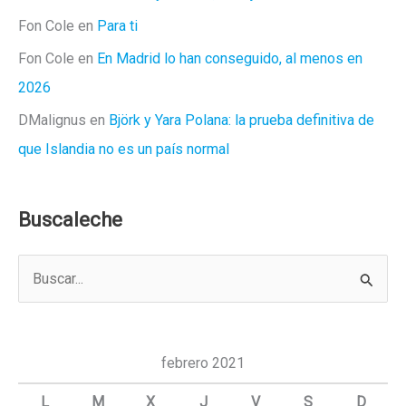
Fon Cole
en
Para ti
Fon Cole
en
En Madrid lo han conseguido, al menos en
2026
DMalignus
en
Björk y Yara Polana: la prueba definitiva de
que Islandia no es un país normal
Buscaleche
B
u
s
c
febrero 2021
a
L
M
X
J
V
S
D