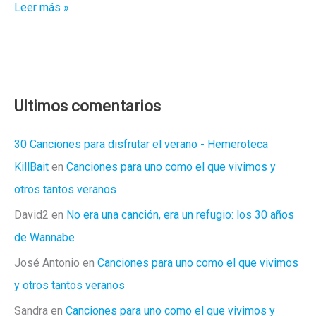
Steven
Leer más »
Wilson
–
“SELF”
/
El
Ultimos comentarios
Divino
Encanto
30 Canciones para disfrutar el verano - Hemeroteca
Del
KillBait
en
Canciones para uno como el que vivimos y
Concepto
otros tantos veranos
Tik-
David2
en
No era una canción, era un refugio: los 30 años
Tok
de Wannabe
José Antonio
en
Canciones para uno como el que vivimos
y otros tantos veranos
Sandra
en
Canciones para uno como el que vivimos y