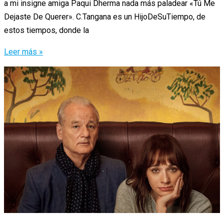
a mi insigne amiga Paqui Dherma nada más paladear «Tú Me
Dejaste De Querer». C.Tangana es un HijoDeSuTiempo, de
estos tiempos, donde la
C.
Leer más »
Tangana
ft.
Niño
De
Elche
&
La
Húngara
–
«Tú
Me
Dejaste