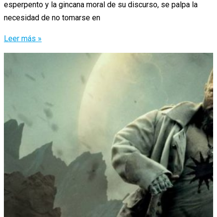
esperpento y la gincana moral de su discurso, se palpa la
necesidad de no tomarse en
Borat
Leer más »
y
su
dardo
ffp2