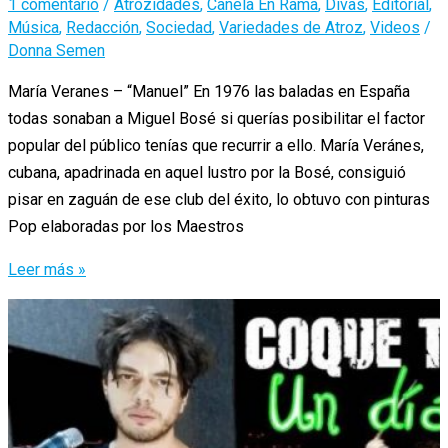
1 comentario
/
Atrozidades
,
Canela En Rama
,
Divas
,
Editorial
,
Música
,
Redacción
,
Sociedad
,
Variedades de Atroz
,
Videos
/
Donna Semen
María Veranes – “Manuel” En 1976 las baladas en España
todas sonaban a Miguel Bosé si querías posibilitar el factor
popular del público tenías que recurrir a ello. María Veránes,
cubana, apadrinada en aquel lustro por la Bosé, consiguió
pisar en zaguán de ese club del éxito, lo obtuvo con pinturas
Pop elaboradas por los Maestros
“En
Leer más »
Busca
Del
Semen
Perdido”
/
María