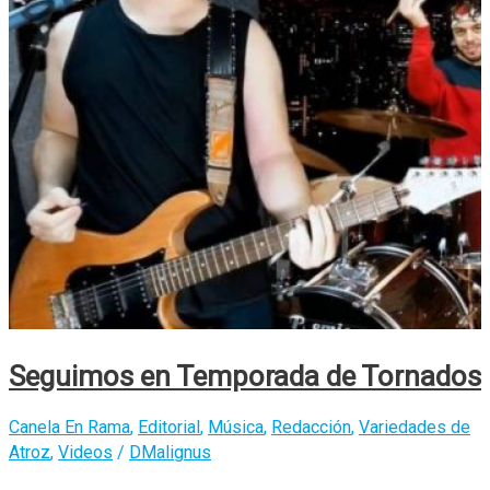
Veranes
–
“Manuel”
Seguimos en Temporada de Tornados
Canela En Rama
,
Editorial
,
Música
,
Redacción
,
Variedades de
Atroz
,
Videos
/
DMalignus