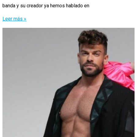
banda y su creador ya hemos hablado en
Los
Leer más »
Superhéroes
de
Jamie
Irrepressible