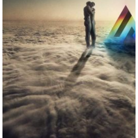
Al
‘Studio
54’
De
La
Minogue
Y
Dj.
FlyBoy