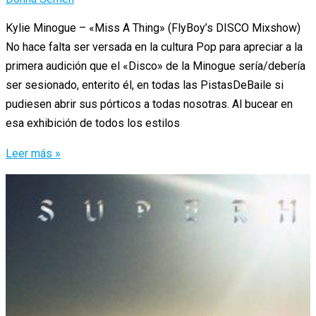
Kylie Minogue – «Miss A Thing» (FlyBoy’s DISCO Mixshow)
No hace falta ser versada en la cultura Pop para apreciar a la
primera audición que el «Disco» de la Minogue sería/debería
ser sesionado, enterito él, en todas las PistasDeBaile si
pudiesen abrir sus pórticos a todas nosotras. Al bucear en
esa exhibición de todos los estilos
Kylie
Leer más »
Minogue
–
«Miss
A
Thing»
/
El
Abrazo