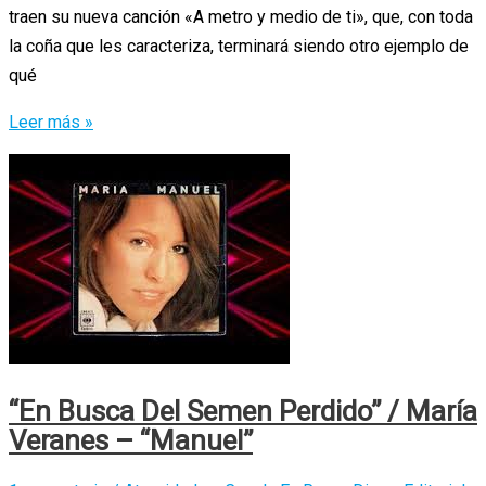
traen su nueva canción «A metro y medio de ti», que, con toda
la coña que les caracteriza, terminará siendo otro ejemplo de
qué
Ladilla
Leer más »
Rusa
y
la
distancia
social
“En Busca Del Semen Perdido” / María
Veranes – “Manuel”