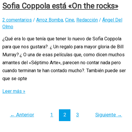
De
Sofia Coppola está «On the rocks»
Querer»
/
2 comentarios
/
Arroz Bomba
,
Cine
,
Redacción
/
Ángel Del
Cultura
Olmo
Quinqui
¿Qué era lo que tenía que tener lo nuevo de Sofia Coppola
Sin
para que nos gustara?. ¿ Un regalo para mayor gloria de Bill
Complejos
Murray?.¿ O una de esas películas que, como dicen muchos
amantes del «Séptimo Arte», parecen no contar nada pero
cuando terminan te han contado mucho?. También puede ser
que se opte
Sofia
Leer más »
Coppola
está
←
Anterior
1
2
3
Siguiente
→
«On
the
rocks»