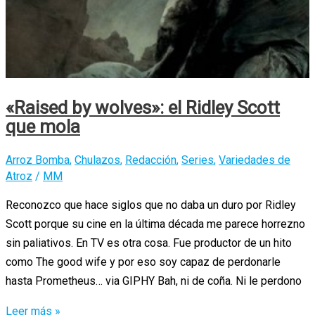
«Raised by wolves»: el Ridley Scott
que mola
Arroz Bomba
,
Chulazos
,
Redacción
,
Series
,
Variedades de
Atroz
/
MM
Reconozco que hace siglos que no daba un duro por Ridley
Scott porque su cine en la última década me parece horrezno
sin paliativos. En TV es otra cosa. Fue productor de un hito
como The good wife y por eso soy capaz de perdonarle
hasta Prometheus… via GIPHY Bah, ni de coña. Ni le perdono
«Raised
Leer más »