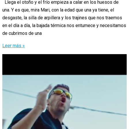
Llega el otoño y el frío empieza a calar en los huesos de
una. Y es que, mira Mari, con la edad que una ya tiene, el
desgaste, la silla de arpillera y los trajines que nos traemos
en el día a día, la bajada térmica nos entumece y necesitamos
de cubrirnos de una
Elige
Leer más »
a
tu
celebrity
de
invierno.