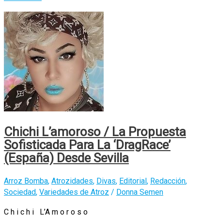
by
wolves»:
el
Ridley
Scott
que
mola
Chichi L’amoroso / La Propuesta
Sofisticada Para La ‘DragRace’
(España) Desde Sevilla
Arroz Bomba
,
Atrozidades
,
Divas
,
Editorial
,
Redacción
,
Sociedad
,
Variedades de Atroz
/
Donna Semen
C h i c h i L’A m o r o s o