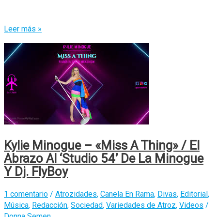
Chichi
Leer más »
L’amoroso
/
La
Propuesta
Sofisticada
Para
La
‘DragRace’
Kylie Minogue – «Miss A Thing» / El
(España)
Abrazo Al ‘Studio 54’ De La Minogue
Desde
Y Dj. FlyBoy
Sevilla
1 comentario
/
Atrozidades
,
Canela En Rama
,
Divas
,
Editorial
,
Música
,
Redacción
,
Sociedad
,
Variedades de Atroz
,
Videos
/
Donna Semen