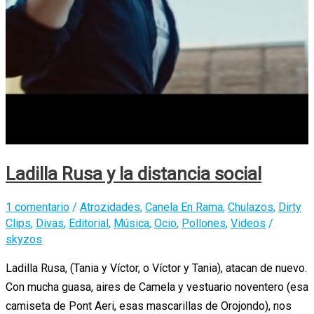
Ladilla Rusa y la distancia social
1 comentario
/
Atrozidades
,
Canela En Rama
,
Chulazos
,
Dirty
Clips
,
Divas
,
Editorial
,
Música
,
Ocio
,
Pollones
,
Videos
/
skyzos
Ladilla Rusa, (Tania y Víctor, o Víctor y Tania), atacan de nuevo.
Con mucha guasa, aires de Camela y vestuario noventero (esa
camiseta de Pont Aeri, esas mascarillas de Orojondo), nos