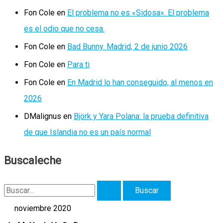
Fon Cole
en
El problema no es «Sidosa». El problema
es el odio que no cesa.
Fon Cole
en
Bad Bunny. Madrid, 2 de junio 2026
Fon Cole
en
Para ti
Fon Cole
en
En Madrid lo han conseguido, al menos en
2026
DMalignus
en
Björk y Yara Polana: la prueba definitiva
de que Islandia no es un país normal
Buscaleche
B
u
noviembre 2020
s