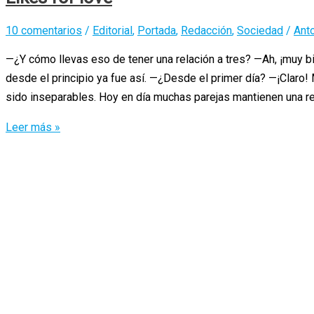
10 comentarios
/
Editorial
,
Portada
,
Redacción
,
Sociedad
/
Ant
—¿Y cómo llevas eso de tener una relación a tres? —Ah, ¡muy
desde el principio ya fue así. —¿Desde el primer día? —¡Claro!
sido inseparables. Hoy en día muchas parejas mantienen una rel
Likes
Leer más »
for
love