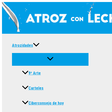
Ir
al
contenido
Atrozidades
9º Arte
Carteles
Ciberconsejo de hoy