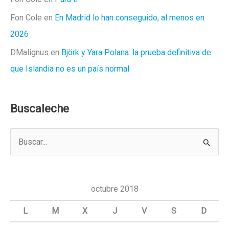
Fon Cole
en
En Madrid lo han conseguido, al menos en
2026
DMalignus
en
Björk y Yara Polana: la prueba definitiva de
que Islandia no es un país normal
Buscaleche
B
u
s
c
octubre 2018
a
L
M
X
J
V
S
D
r