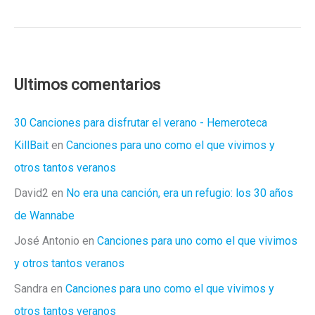
clásicos
con
los
que
meterse
Ultimos comentarios
en
la
30 Canciones para disfrutar el verano - Hemeroteca
cama
KillBait
en
Canciones para uno como el que vivimos y
otros tantos veranos
David2
en
No era una canción, era un refugio: los 30 años
de Wannabe
José Antonio
en
Canciones para uno como el que vivimos
y otros tantos veranos
Sandra
en
Canciones para uno como el que vivimos y
otros tantos veranos