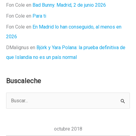
Fon Cole
en
Bad Bunny. Madrid, 2 de junio 2026
Fon Cole
en
Para ti
Fon Cole
en
En Madrid lo han conseguido, al menos en
2026
DMalignus
en
Björk y Yara Polana: la prueba definitiva de
que Islandia no es un país normal
Buscaleche
B
u
s
c
octubre 2018
a