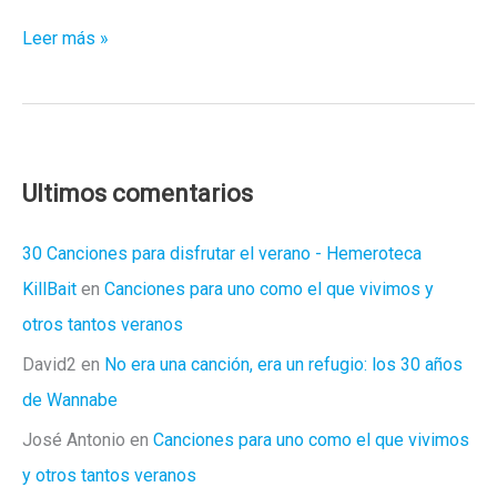
Megalodón:
Leer más »
susto
o
muerte
(del
aburrimiento)
Ultimos comentarios
30 Canciones para disfrutar el verano - Hemeroteca
KillBait
en
Canciones para uno como el que vivimos y
otros tantos veranos
David2
en
No era una canción, era un refugio: los 30 años
de Wannabe
José Antonio
en
Canciones para uno como el que vivimos
y otros tantos veranos