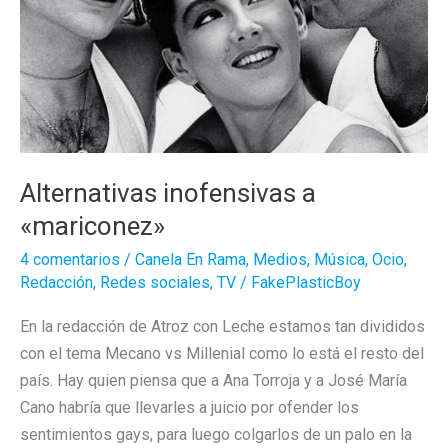
Alternativas inofensivas a
«mariconez»
4 comentarios
/
Canela En Rama
,
Medios
,
Música
,
Ocio
,
Redacción
,
Redes sociales
,
TV
/
FakePlasticBoy
En la redacción de Atroz con Leche estamos tan divididos
con el tema Mecano vs Millenial como lo está el resto del
país. Hay quien piensa que a Ana Torroja y a José María
Cano habría que llevarles a juicio por ofender los
sentimientos gays, para luego colgarlos de un palo en la