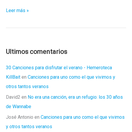
Cinco
Leer más »
razones
por
las
que
defender
Ultimos comentarios
la
‘mariconez’
30 Canciones para disfrutar el verano - Hemeroteca
de
KillBait
en
Canciones para uno como el que vivimos y
Mecano
otros tantos veranos
David2
en
No era una canción, era un refugio: los 30 años
de Wannabe
José Antonio
en
Canciones para uno como el que vivimos
y otros tantos veranos