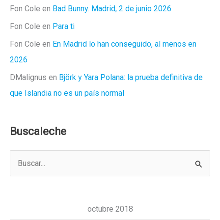
Fon Cole
en
Bad Bunny. Madrid, 2 de junio 2026
Fon Cole
en
Para ti
Fon Cole
en
En Madrid lo han conseguido, al menos en
2026
DMalignus
en
Björk y Yara Polana: la prueba definitiva de
que Islandia no es un país normal
Buscaleche
B
u
s
c
octubre 2018