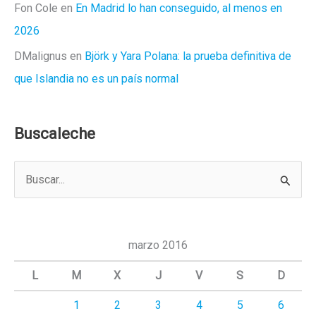
Fon Cole
en
En Madrid lo han conseguido, al menos en
2026
DMalignus
en
Björk y Yara Polana: la prueba definitiva de
que Islandia no es un país normal
Buscaleche
B
u
s
c
marzo 2016
a
L
M
X
J
V
S
D
r
1
2
3
4
5
6
p