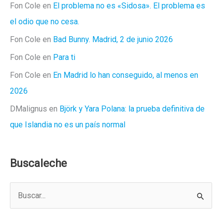
Fon Cole
en
El problema no es «Sidosa». El problema es
el odio que no cesa.
Fon Cole
en
Bad Bunny. Madrid, 2 de junio 2026
Fon Cole
en
Para ti
Fon Cole
en
En Madrid lo han conseguido, al menos en
2026
DMalignus
en
Björk y Yara Polana: la prueba definitiva de
que Islandia no es un país normal
Buscaleche
B
u
s