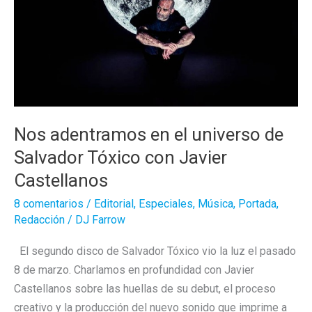
Nos adentramos en el universo de
Salvador Tóxico con Javier
Castellanos
8 comentarios
/
Editorial
,
Especiales
,
Música
,
Portada
,
Redacción
/
DJ Farrow
El segundo disco de Salvador Tóxico vio la luz el pasado
8 de marzo. Charlamos en profundidad con Javier
Castellanos sobre las huellas de su debut, el proceso
creativo y la producción del nuevo sonido que imprime a