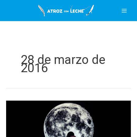
Ir
al
contenido
28 de marzo de
2016