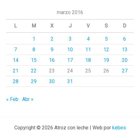
c
marzo 2016
a
L
M
X
J
V
S
D
r
1
2
3
4
5
6
p
7
8
9
10
11
12
13
o
r
14
15
16
17
18
19
20
:
21
22
23
24
25
26
27
28
29
30
31
« Feb
Abr »
Copyright © 2026 Atroz con leche | Web por
kebes