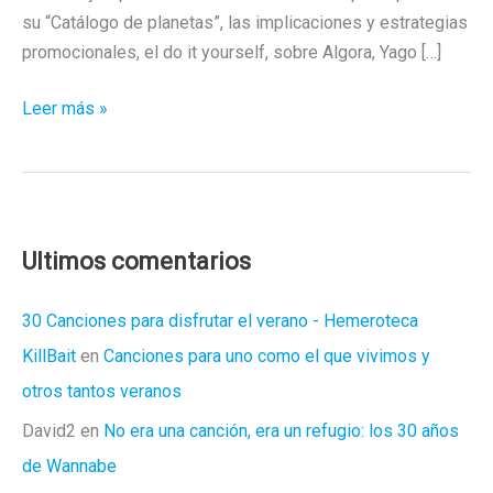
su “Catálogo de planetas”, las implicaciones y estrategias
promocionales, el do it yourself, sobre Algora, Yago […]
Nos
Leer más »
adentramos
en
el
universo
de
Ultimos comentarios
Salvador
Tóxico
30 Canciones para disfrutar el verano - Hemeroteca
con
KillBait
en
Canciones para uno como el que vivimos y
Javier
otros tantos veranos
Castellanos
David2
en
No era una canción, era un refugio: los 30 años
de Wannabe