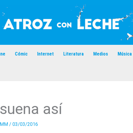
ine
Cómic
Internet
Literatura
Medios
Música
, suena así
MM
/
03/03/2016