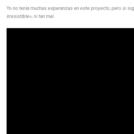
Yo no tenía muchas esperanzas en este proyecto, pero si si
irresistible», ni tan mal.