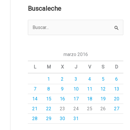
Buscaleche
B
u
s
c
marzo 2016
a
L
M
X
J
V
S
D
r
1
2
3
4
5
6
p
7
8
9
10
11
12
13
o
r
14
15
16
17
18
19
20
:
21
22
23
24
25
26
27
28
29
30
31