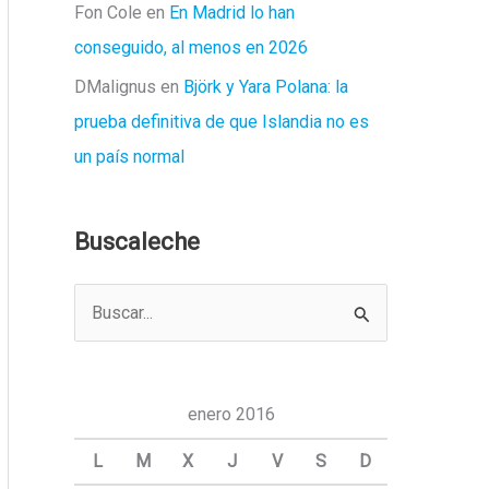
Fon Cole
en
En Madrid lo han
conseguido, al menos en 2026
DMalignus
en
Björk y Yara Polana: la
prueba definitiva de que Islandia no es
un país normal
Buscaleche
B
u
s
c
enero 2016
a
L
M
X
J
V
S
D
r