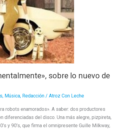
mentalmente», sobre lo nuevo de
es
,
Música
,
Redacción
/
Atroz Con Leche
ra robots enamorados». A saber: dos productores
en diferenciadas del disco. Una más alegre, pizpireta,
80’s y 90’s, que firma el omnipresente Guille Milkway,