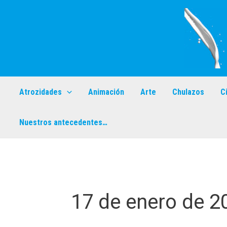
Ir
al
contenido
Atrozidades
Animación
Arte
Chulazos
C
Nuestros antecedentes…
17 de enero de 2