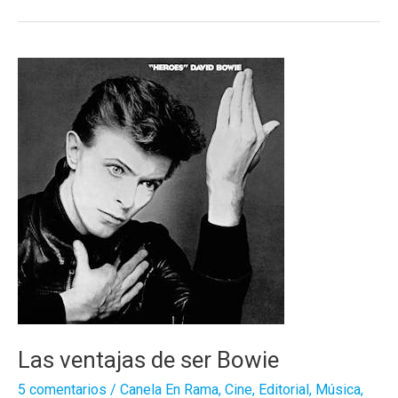
la
redacción
Las ventajas de ser Bowie
5 comentarios
/
Canela En Rama
,
Cine
,
Editorial
,
Música
,