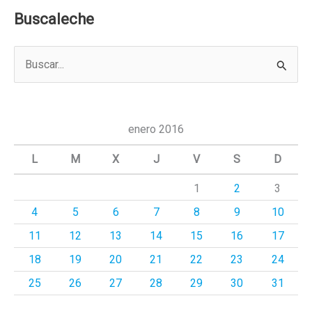
Buscaleche
B
u
s
c
enero 2016
a
L
M
X
J
V
S
D
r
1
2
3
p
4
5
6
7
8
9
10
o
r
11
12
13
14
15
16
17
:
18
19
20
21
22
23
24
25
26
27
28
29
30
31