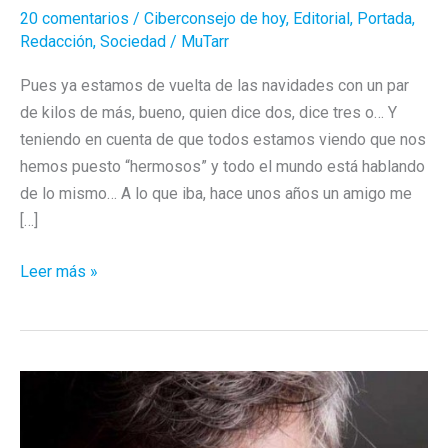
20 comentarios
/
Ciberconsejo de hoy
,
Editorial
,
Portada
,
Redacción
,
Sociedad
/
MuTarr
Pues ya estamos de vuelta de las navidades con un par
de kilos de más, bueno, quien dice dos, dice tres o… Y
teniendo en cuenta de que todos estamos viendo que nos
hemos puesto “hermosos” y todo el mundo está hablando
de lo mismo… A lo que iba, hace unos años un amigo me
[…]
¿Tú
Leer más »
te
amojamas
o
te
ajamonas?