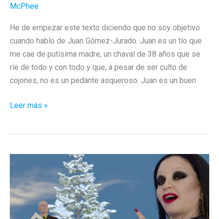
McPhee
He de empezar este texto diciendo que no soy objetivo
cuando hablo de Juan Gómez-Jurado. Juan es un tío que
me cae de putísima madre, un chaval de 38 años que se
ríe de todo y con todo y que, a pesar de ser culto de
cojones, no es un pedante asqueroso. Juan es un buen
Por
Leer más »
qué
no
podrás
dejar
de
leer
«Cicatriz»
ni