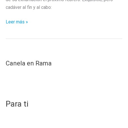
cadáver al fin y al cabo:
«Canciones
Leer más »
para
robots
románticos»
de
Fangoria:
Canela en Rama
autopsia
Para ti