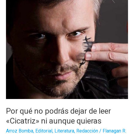
Por qué no podrás dejar de leer
«Cicatriz» ni aunque quieras
Arroz Bomba
,
Editorial
,
Literatura
,
Redacción
/
Flanagan R.