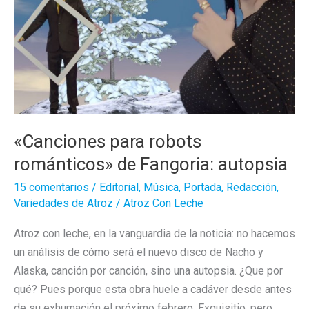
aunque
quieras
«Canciones para robots
románticos» de Fangoria: autopsia
15 comentarios
/
Editorial
,
Música
,
Portada
,
Redacción
,
Variedades de Atroz
/
Atroz Con Leche
Atroz con leche, en la vanguardia de la noticia: no hacemos
un análisis de cómo será el nuevo disco de Nacho y
Alaska, canción por canción, sino una autopsia. ¿Que por
qué? Pues porque esta obra huele a cadáver desde antes
de su exhumación el próximo febrero. Exquisitio, pero