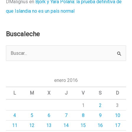
DMalignus
en
Björk y Yara Polana: la prueba definitiva de
que Islandia no es un país normal
Buscaleche
B
u
s
c
enero 2016
a
L
M
X
J
V
S
D
r
1
2
3
p
4
5
6
7
8
9
10
o
r
11
12
13
14
15
16
17