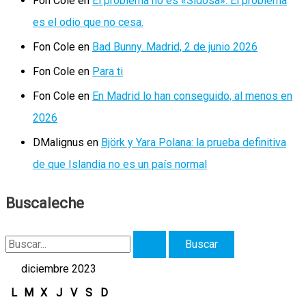
Fon Cole
en
El problema no es «Sidosa». El problema
es el odio que no cesa.
Fon Cole
en
Bad Bunny. Madrid, 2 de junio 2026
Fon Cole
en
Para ti
Fon Cole
en
En Madrid lo han conseguido, al menos en
2026
DMalignus
en
Björk y Yara Polana: la prueba definitiva
de que Islandia no es un país normal
Buscaleche
B
u
diciembre 2023
s
L
M
X
J
V
S
D