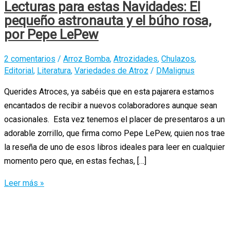
Lecturas para estas Navidades: El
pequeño astronauta y el búho rosa,
por Pepe LePew
2 comentarios
/
Arroz Bomba
,
Atrozidades
,
Chulazos
,
Editorial
,
Literatura
,
Variedades de Atroz
/
DMalignus
Querides Atroces, ya sabéis que en esta pajarera estamos
encantados de recibir a nuevos colaboradores aunque sean
ocasionales. Esta vez tenemos el placer de presentaros a un
adorable zorrillo, que firma como Pepe LePew, quien nos trae
la reseña de uno de esos libros ideales para leer en cualquier
momento pero que, en estas fechas, […]
Lecturas
Leer más »
para
estas
Navidades: