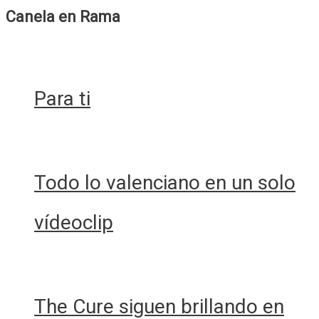
El
Canela en Rama
pequeño
astronauta
y
el
Para ti
búho
rosa,
por
Pepe
Todo lo valenciano en un solo
LePew
vídeoclip
The Cure siguen brillando en