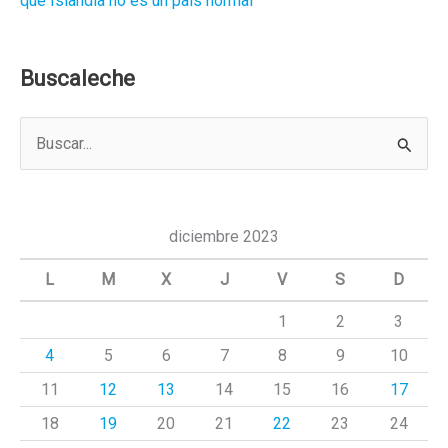
que Islandia no es un país normal
Buscaleche
B
u
s
c
diciembre 2023
a
L
M
X
J
V
S
D
r
1
2
3
p
4
5
6
7
8
9
10
o
r
11
12
13
14
15
16
17
:
18
19
20
21
22
23
24