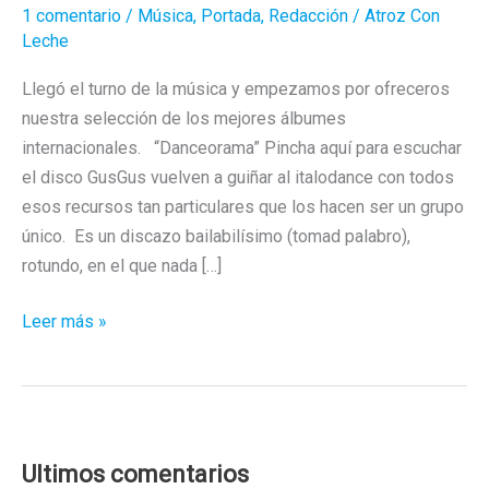
1 comentario
/
Música
,
Portada
,
Redacción
/
Atroz Con
Leche
Llegó el turno de la música y empezamos por ofreceros
nuestra selección de los mejores álbumes
internacionales. “Danceorama” Pincha aquí para escuchar
el disco GusGus vuelven a guiñar al italodance con todos
esos recursos tan particulares que los hacen ser un grupo
único. Es un discazo bailabilísimo (tomad palabro),
rotundo, en el que nada […]
Los
Leer más »
mejores
discos
internacionales
de
2023
Ultimos comentarios