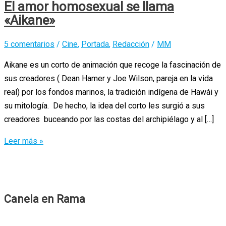
El amor homosexual se llama
«Aikane»
5 comentarios
/
Cine
,
Portada
,
Redacción
/
MM
Aikane es un corto de animación que recoge la fascinación de
sus creadores ( Dean Hamer y Joe Wilson, pareja en la vida
real) por los fondos marinos, la tradición indígena de Hawái y
su mitología. De hecho, la idea del corto les surgió a sus
creadores buceando por las costas del archipiélago y al […]
El
Leer más »
amor
homosexual
se
llama
Canela en Rama
«Aikane»