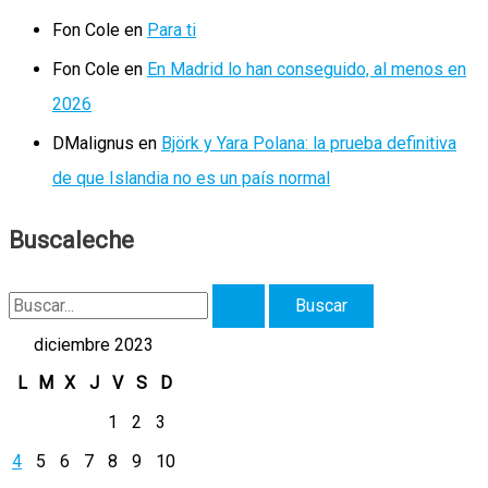
Fon Cole
en
Para ti
Fon Cole
en
En Madrid lo han conseguido, al menos en
2026
DMalignus
en
Björk y Yara Polana: la prueba definitiva
de que Islandia no es un país normal
Buscaleche
B
u
diciembre 2023
s
L
M
X
J
V
S
D
c
1
2
3
a
4
5
6
7
8
9
10
r