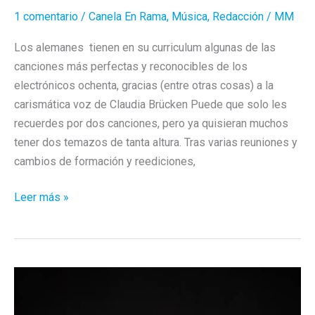
1 comentario
/
Canela En Rama
,
Música
,
Redacción
/
MM
Los alemanes tienen en su curriculum algunas de las
canciones más perfectas y reconocibles de los
electrónicos ochenta, gracias (entre otras cosas) a la
carismática voz de Claudia Brücken Puede que solo les
recuerdes por dos canciones, pero ya quisieran muchos
tener dos temazos de tanta altura. Tras varias reuniones y
cambios de formación y reediciones,
xPropaganda:
Leer más »
el
retorno
de
un
clásico