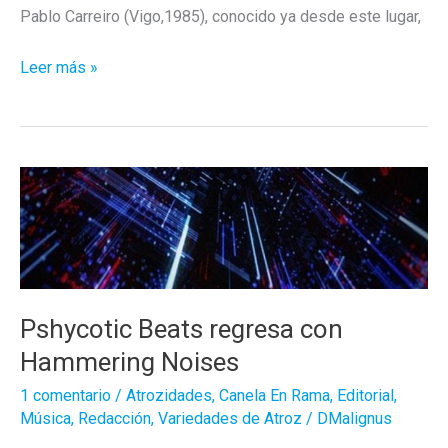
Pablo Carreiro (Vigo,1985), conocido ya desde este lugar,
Ukiyo!
Leer más »
El
rincón
del
Sol
Naciente
Pshycotic Beats regresa con
Hammering Noises
1 comentario
/
Atrozidades
,
Canela En Rama
,
Editorial
,
Música
,
Redacción
,
Variedades de Atroz
/
DMalignus