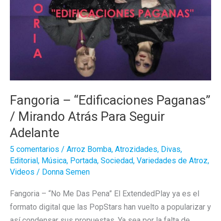
Fangoria – “Edificaciones Paganas”
/ Mirando Atrás Para Seguir
Adelante
5 comentarios
/
Arroz Bomba
,
Atrozidades
,
Divas
,
Editorial
,
Música
,
Portada
,
Sociedad
,
Variedades de Atroz
,
Videos
/
Donna Semen
Fangoria – “No Me Das Pena” El ExtendedPlay ya es el
formato digital que las PopStars han vuelto a popularizar y
así condensar sus propuestas. Ya sea por la falta de