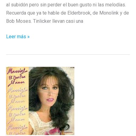
al subidón pero sin perder el buen gusto ni las melodías.
Recuerda que ya te hable de Elderbrook, de Monolink y de
Bob Moses. Tinlicker llevan casi una
Llora
Leer más »
y
baila
con
Tinlicker