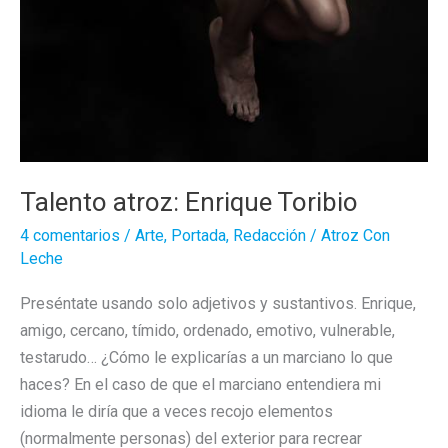
Talento atroz: Enrique Toribio
4 comentarios
/
Arte
,
Portada
,
Redacción
/
Atroz Con
Leche
Preséntate usando solo adjetivos y sustantivos. Enrique,
amigo, cercano, tímido, ordenado, emotivo, vulnerable,
testarudo… ¿Cómo le explicarías a un marciano lo que
haces? En el caso de que el marciano entendiera mi
idioma le diría que a veces recojo elementos
(normalmente personas) del exterior para recrear