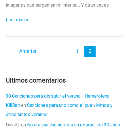
imágenes que surgen en mi interior…. Y otras veces
Talento
Leer más »
atroz:
Enrique
Toribio
←
Anterior
1
2
Ultimos comentarios
30 Canciones para disfrutar el verano - Hemeroteca
KillBait
en
Canciones para uno como el que vivimos y
otros tantos veranos
David2
en
No era una canción, era un refugio: los 30 años