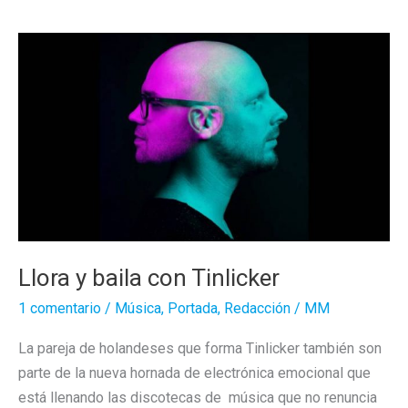
David
Pallas
Llora y baila con Tinlicker
1 comentario
/
Música
,
Portada
,
Redacción
/
MM
La pareja de holandeses que forma Tinlicker también son
parte de la nueva hornada de electrónica emocional que
está llenando las discotecas de música que no renuncia