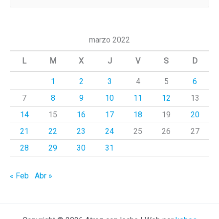
u
s
c
marzo 2022
a
L
M
X
J
V
S
D
r
1
2
3
4
5
6
p
7
8
9
10
11
12
13
o
r
14
15
16
17
18
19
20
:
21
22
23
24
25
26
27
28
29
30
31
« Feb
Abr »