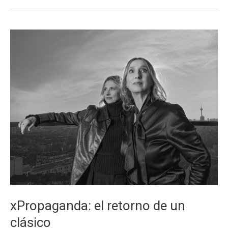
Del
Semen
Perdido”
/
Massiel
–
“El
Noa
Noa”
xPropaganda: el retorno de un
clásico