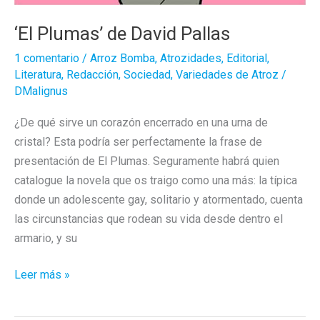
‘El Plumas’ de David Pallas
1 comentario
/
Arroz Bomba
,
Atrozidades
,
Editorial
,
Literatura
,
Redacción
,
Sociedad
,
Variedades de Atroz
/
DMalignus
¿De qué sirve un corazón encerrado en una urna de
cristal? Esta podría ser perfectamente la frase de
presentación de El Plumas. Seguramente habrá quien
catalogue la novela que os traigo como una más: la típica
donde un adolescente gay, solitario y atormentado, cuenta
las circunstancias que rodean su vida desde dentro el
armario, y su
‘El
Leer más »
Plumas’
de