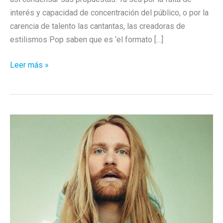
interés y capacidad de concentración del público, o por la
carencia de talento las cantantas, las creadoras de
estilismos Pop saben que es ‘el formato […]
Fangoria
Leer más »
–
“Edificaciones
Paganas”
/
Mirando
Atrás
Para
Seguir
Adelante