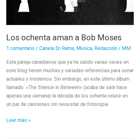
Los ochenta aman a Bob Moses
1 comentario
/
Canela En Rama
,
Música
,
Redacción
/
MM
Esta pareja canadiense que ya ha salido varias veces en
este blog tienen muchas y variadas referencias para sonar
actuales y modernos. Sin embargo, en este último álbum
llamado «The Silence in Between» (acaba de salir hace
apenas una semana) la década de los ochenta reluce en
un par de canciones sin necesitar de fotocopia
Los
Leer más »
ochenta
aman