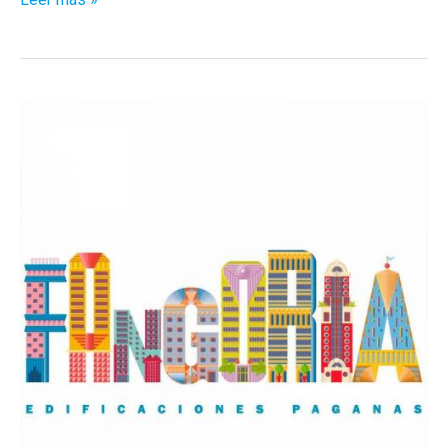
Unido
presenta
un
temazo
para
Eurovision