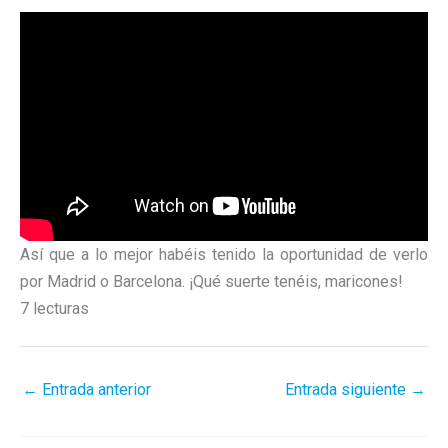
Así que a lo mejor habéis tenido la oportunidad de verlo
por Madrid o Barcelona. ¡Qué suerte tenéis, maricones!
7 lecturas
←
Entrada anterior
Entrada siguiente
→