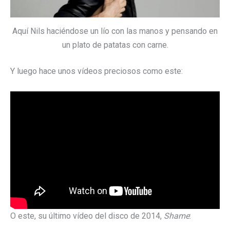
Aquí Nils haciéndose un lío con las manos y pensando en
un plato de patatas con carne.
Y luego hace unos vídeos preciosos como este:
O este, su último vídeo del disco de 2014,
Shame
: