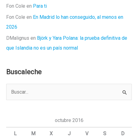
Fon Cole
en
Para ti
Fon Cole
en
En Madrid lo han conseguido, al menos en
2026
DMalignus
en
Björk y Yara Polana: la prueba definitiva de
que Islandia no es un país normal
Buscaleche
B
u
s
c
octubre 2016
a
L
M
X
J
V
S
D
r