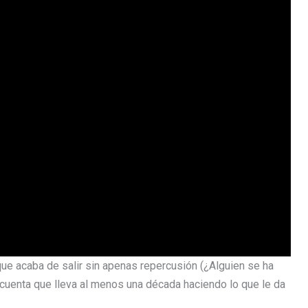
ue acaba de salir sin apenas repercusión (¿Alguien se ha
uenta que lleva al menos una década haciendo lo que le da