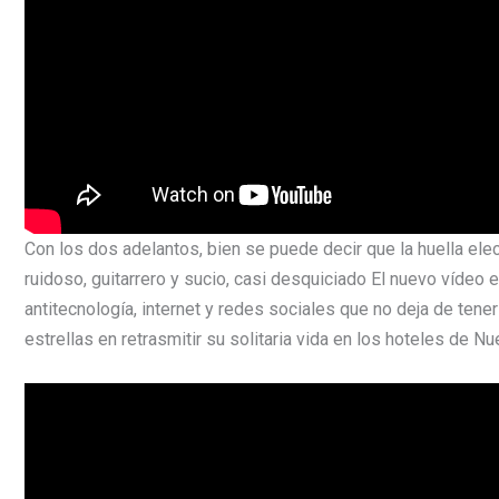
Con los dos adelantos, bien se puede decir que la huella el
ruidoso, guitarrero y sucio, casi desquiciado El nuevo vídeo 
antitecnología, internet y redes sociales que no deja de tene
estrellas en retrasmitir su solitaria vida en los hoteles de N