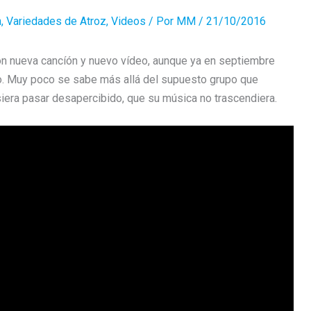
n
,
Variedades de Atroz
,
Videos
/ Por
MM
/
21/10/2016
on nueva cancíón y nuevo vídeo, aunque ya en septiembre
to. Muy poco se sabe más allá del supuesto grupo que
era pasar desapercibido, que su música no trascendiera.