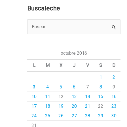
Buscaleche
B
u
s
c
octubre 2016
a
L
M
X
J
V
S
D
r
1
2
p
3
4
5
6
7
8
9
o
r
10
11
12
13
14
15
16
:
17
18
19
20
21
22
23
24
25
26
27
28
29
30
31