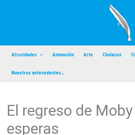
Ir
al
contenido
Atrozidades
Animación
Arte
Chulazos
C
Nuestros antecedentes…
El regreso de Moby 
esperas