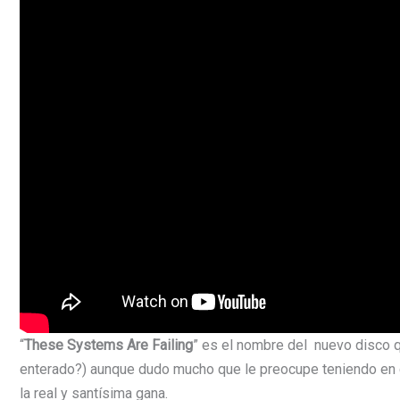
“
These Systems Are Failing
” es el nombre del nuevo disco q
enterado?) aunque dudo mucho que le preocupe teniendo en c
la real y santísima gana.