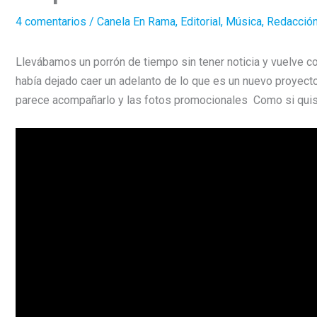
4 comentarios
/
Canela En Rama
,
Editorial
,
Música
,
Redacció
Llevábamos un porrón de tiempo sin tener noticia y vuelve c
había dejado caer un adelanto de lo que es un nuevo proyec
parece acompañarlo y las fotos promocionales Como si quisi