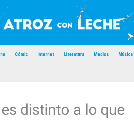
ine
Cómic
Internet
Literatura
Medios
Música
es distinto a lo que