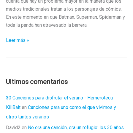
cuenta que hay un problema mayor en la manera que los
medios tradicionales tratan a los personajes de cómics.
En este momento en que Batman, Superman, Spiderman y
toda la panda han atravesado la barrera
¿Es
Leer más »
Wonder
Woman
“queer”?
Depende
¿Te
Ultimos comentarios
molesta
que
30 Canciones para disfrutar el verano - Hemeroteca
lo
KillBait
en
Canciones para uno como el que vivimos y
sea?
otros tantos veranos
Pues
David2
en
No era una canción, era un refugio: los 30 años
entonces,