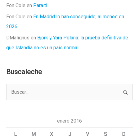
Fon Cole
en
Para ti
Fon Cole
en
En Madrid lo han conseguido, al menos en
2026
DMalignus
en
Björk y Yara Polana: la prueba definitiva de
que Islandia no es un país normal
Buscaleche
B
u
s
c
enero 2016
a
L
M
X
J
V
S
D
r