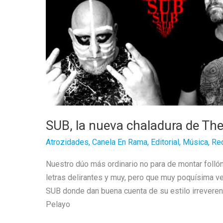
Y
Preparada
SUB, la nueva chaladura de The
Atrozidades
,
Canela En Rama
,
Editorial
,
Música
,
Re
Nuestro dúo más ordinario no para de montar foll
letras delirantes y muy, pero que muy poquísima ve
SUB donde dan buena cuenta de su estilo irreverent
Pelayo