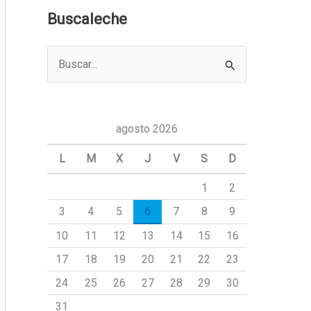
Buscaleche
B
u
s
c
agosto 2026
a
L
M
X
J
V
S
D
r
1
2
p
3
4
5
6
7
8
9
o
r
10
11
12
13
14
15
16
:
17
18
19
20
21
22
23
24
25
26
27
28
29
30
31