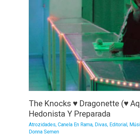
The Knocks ♥ Dragonette (♥ Aq
Hedonista Y Preparada
Atrozidades
,
Canela En Rama
,
Divas
,
Editorial
,
Músi
Donna Semen