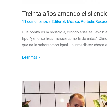
Treinta años amando el silenci
11 comentarios
/
Editorial
,
Música
,
Portada
,
Redac
Que bonita es la nostalgia, cuando ésta se lleva bi
tipo: ‘ya no se hace música como la de antes‘. Cla
que no la saboreamos igual. La inmediatez ahoga e
Treinta
Leer más »
años
amando
el
silencio