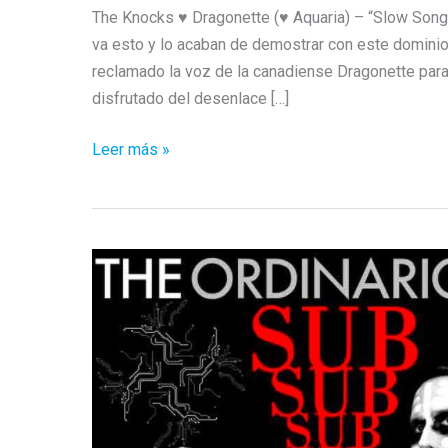
The Knocks ♥ Dragonette (♥ Aquaria) – “Slow Song
va esto y lo acaban de demostrar con este domini
reclamado la voz de la canadiense Dragonette par
disfrutado del desenlace […]
The
Leer más »
Knocks
♥
Dragonette
(♥
Aquaria)
–
“Slow
Song”
/
Generación
Hedonista