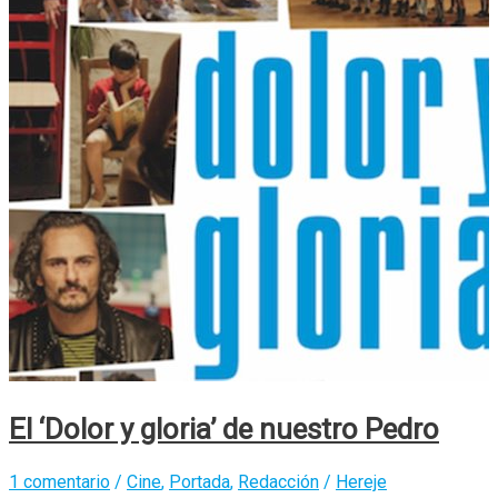
El ‘Dolor y gloria’ de nuestro Pedro
1 comentario
/
Cine
,
Portada
,
Redacción
/
Hereje