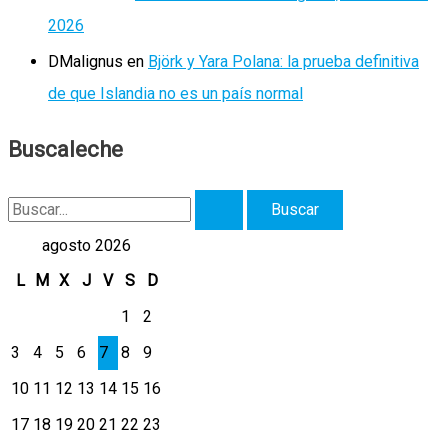
2026
DMalignus
en
Björk y Yara Polana: la prueba definitiva
de que Islandia no es un país normal
Buscaleche
B
u
agosto 2026
s
L
M
X
J
V
S
D
c
1
2
a
3
4
5
6
7
8
9
r
10
11
12
13
14
15
16
p
17
18
19
20
21
22
23
o