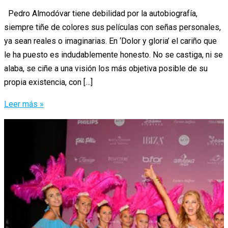
Pedro Almodóvar tiene debilidad por la autobiografía,
siempre tiñe de colores sus películas con señas personales,
ya sean reales o imaginarias. En ‘Dolor y gloria’ el cariño que
le ha puesto es indudablemente honesto. No se castiga, ni se
alaba, se ciñe a una visión los más objetiva posible de su
propia existencia, con […]
El
Leer más »
‘Dolor
y
gloria’
de
nuestro
Pedro