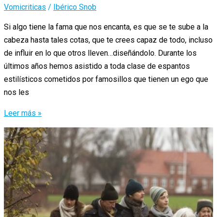
Vomicriticas
/
Ibérico Snob
Si algo tiene la fama que nos encanta, es que se te sube a la
cabeza hasta tales cotas, que te crees capaz de todo, incluso
de influir en lo que otros lleven…diseñándolo. Durante los
últimos años hemos asistido a toda clase de espantos
estilísticos cometidos por famosillos que tienen un ego que
nos les
Cuando
Leer más »
los
famosos
se
creen
diseñadores.
Estrellas
y