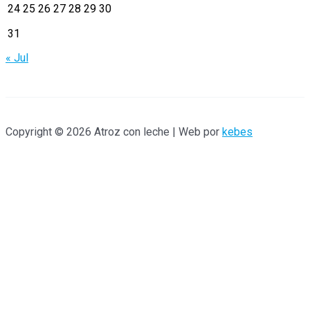
r
24
25
26
27
28
29
30
:
31
« Jul
Copyright © 2026 Atroz con leche | Web por
kebes