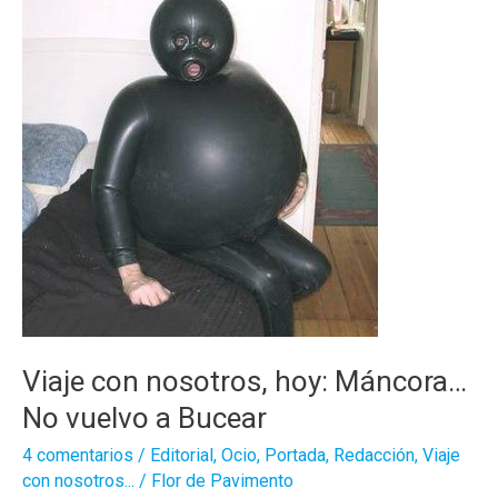
Viaje con nosotros, hoy: Máncora…
No vuelvo a Bucear
4 comentarios
/
Editorial
,
Ocio
,
Portada
,
Redacción
,
Viaje
con nosotros...
/
Flor de Pavimento