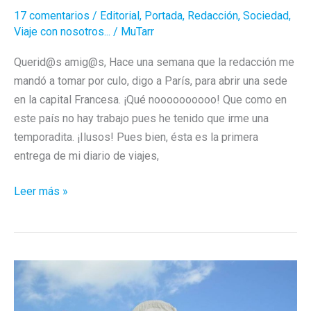
17 comentarios
/
Editorial
,
Portada
,
Redacción
,
Sociedad
,
Viaje con nosotros...
/
MuTarr
Querid@s amig@s, Hace una semana que la redacción me
mandó a tomar por culo, digo a París, para abrir una sede
en la capital Francesa. ¡Qué noooooooooo! Que como en
este país no hay trabajo pues he tenido que irme una
temporadita. ¡Ilusos! Pues bien, ésta es la primera
entrega de mi diario de viajes,
Oh
Leer más »
là
là!