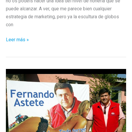
no os podéis hacer una idea del nivel de ñoñería que se
puede alcanzar. A ver, que me parece bien cualquier
estrategia de marketing, pero ya la escultura de globos
con
Amor
Leer más »
de
madre