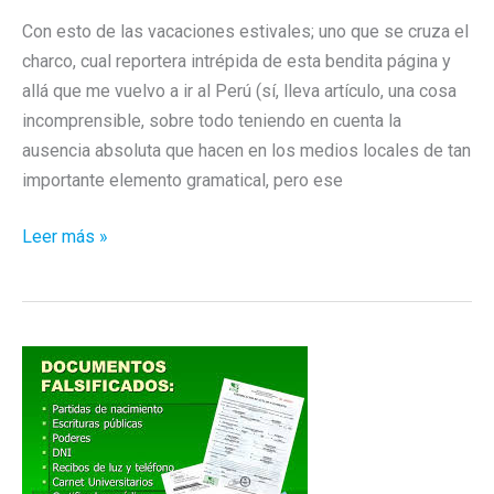
Con esto de las vacaciones estivales; uno que se cruza el
charco, cual reportera intrépida de esta bendita página y
allá que me vuelvo a ir al Perú (sí, lleva artículo, una cosa
incomprensible, sobre todo teniendo en cuenta la
ausencia absoluta que hacen en los medios locales de tan
importante elemento gramatical, pero ese
Viaje
Leer más »
con
nosotros,
hoy:
Máncora…
No
vuelvo
a
Bucear