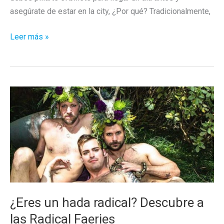
asegúrate de estar en la city, ¿Por qué? Tradicionalmente,
Drag
Leer más »
Olympics
2017,
los
Juegos
Olímpicos
travestis
de
Ámsterdam
¿Eres un hada radical? Descubre a
las Radical Faeries