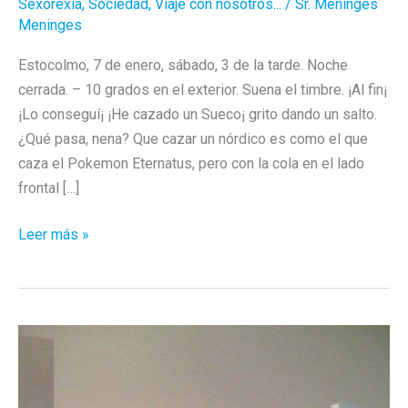
Sexorexia
,
Sociedad
,
Viaje con nosotros...
/
Sr. Meninges
Meninges
Estocolmo, 7 de enero, sábado, 3 de la tarde. Noche
cerrada. – 10 grados en el exterior. Suena el timbre. ¡Al fin¡
¡Lo conseguí¡ ¡He cazado un Sueco¡ grito dando un salto.
¿Qué pasa, nena? Que cazar un nórdico es como el que
caza el Pokemon Eternatus, pero con la cola en el lado
frontal […]
Vente
Leer más »
a
Suecia,
Pepe