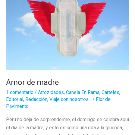
Amor de madre
1 comentario
/
Atrozidades
,
Canela En Rama
,
Carteles
,
Editorial
,
Redacción
,
Viaje con nosotros...
/
Flor de
Pavimento
Perú no deja de sorprenderme, el domingo se celebra aquí
el día de la madre, y esto es como una oda a la glucosa,