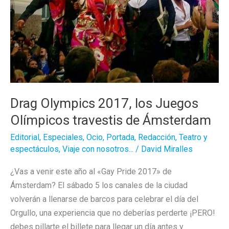
Drag Olympics 2017, los Juegos
Olímpicos travestis de Ámsterdam
Editorial
,
Especiales
,
Ocio
,
Portada
,
Redacción
,
Teatro y
espectáculos
,
Viaje con nosotros...
/
David Miralles
¿Vas a venir este año al «Gay Pride 2017» de
Ámsterdam? El sábado 5 los canales de la ciudad
volverán a llenarse de barcos para celebrar el día del
Orgullo, una experiencia que no deberías perderte ¡PERO!
debes pillarte el billete para llegar un día antes y