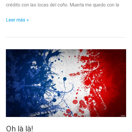
crédito con las locas del coño. Muerta me quedo con la
La
Leer más »
definición
perfecta
de
«No
estás
curada
»
en
un
vídeo
Oh là là!