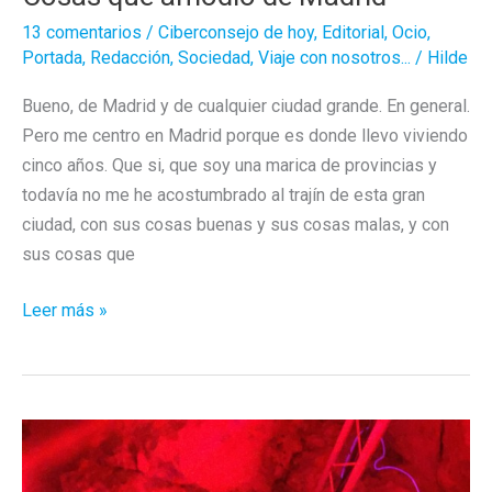
13 comentarios
/
Ciberconsejo de hoy
,
Editorial
,
Ocio
,
Portada
,
Redacción
,
Sociedad
,
Viaje con nosotros...
/
Hilde
Bueno, de Madrid y de cualquier ciudad grande. En general.
Pero me centro en Madrid porque es donde llevo viviendo
cinco años. Que si, que soy una marica de provincias y
todavía no me he acostumbrado al trajín de esta gran
ciudad, con sus cosas buenas y sus cosas malas, y con
sus cosas que
Cosas
Leer más »
que
amodio
de
Madrid