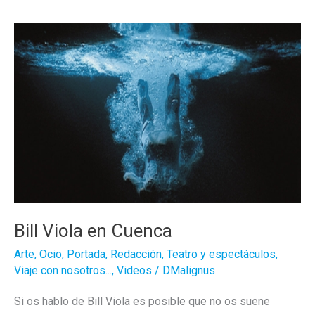
pase…
Bill Viola en Cuenca
Arte
,
Ocio
,
Portada
,
Redacción
,
Teatro y espectáculos
,
Viaje con nosotros...
,
Videos
/
DMalignus
Si os hablo de Bill Viola es posible que no os suene