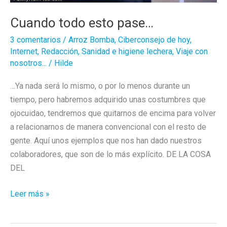
Cuando todo esto pase…
3 comentarios
/
Arroz Bomba
,
Ciberconsejo de hoy
,
Internet
,
Redacción
,
Sanidad e higiene lechera
,
Viaje con
nosotros...
/
Hilde
…Ya nada será lo mismo, o por lo menos durante un
tiempo, pero habremos adquirido unas costumbres que
ojocuidao, tendremos que quitarnos de encima para volver
a relacionarnos de manera convencional con el resto de
gente. Aquí unos ejemplos que nos han dado nuestros
colaboradores, que son de lo más explícito. DE LA COSA
DEL
Cuando
Leer más »
todo
esto