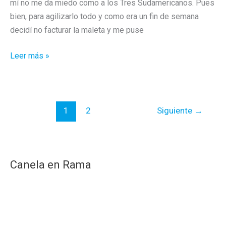
mí no me da miedo como a los Tres Sudamericanos. Pues
bien, para agilizarlo todo y como era un fin de semana
decidí no facturar la maleta y me puse
Envejecer
Leer más »
con
¿In-
dignidad?
1
2
Siguiente
→
Canela en Rama