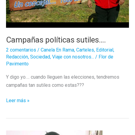
Campañas políticas sutiles….
2 comentarios
/
Canela En Rama
,
Carteles
,
Editorial
,
Redacción
,
Sociedad
,
Viaje con nosotros...
/
Flor de
Pavimento
Y digo yo…. cuando lleguen las elecciones, tendremos
campañas tan sutiles como estas???
Campañas
Leer más »
políticas
sutiles….