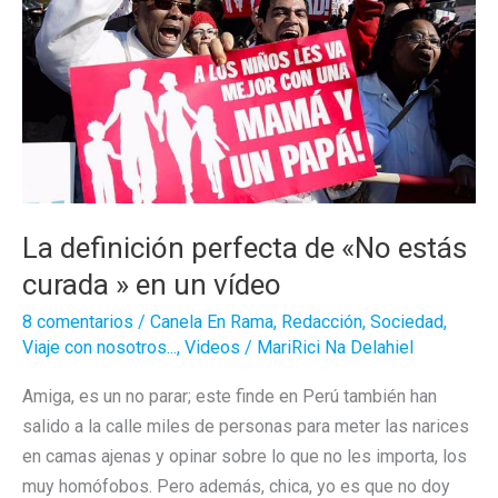
Radical
Faeries
La definición perfecta de «No estás
curada » en un vídeo
8 comentarios
/
Canela En Rama
,
Redacción
,
Sociedad
,
Viaje con nosotros...
,
Videos
/
MariRici Na Delahiel
Amiga, es un no parar; este finde en Perú también han
salido a la calle miles de personas para meter las narices
en camas ajenas y opinar sobre lo que no les importa, los
muy homófobos. Pero además, chica, yo es que no doy