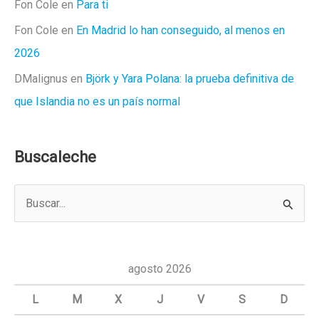
Fon Cole
en
Para ti
Fon Cole
en
En Madrid lo han conseguido, al menos en
2026
DMalignus
en
Björk y Yara Polana: la prueba definitiva de
que Islandia no es un país normal
Buscaleche
B
u
s
c
agosto 2026
a
L
M
X
J
V
S
D
r