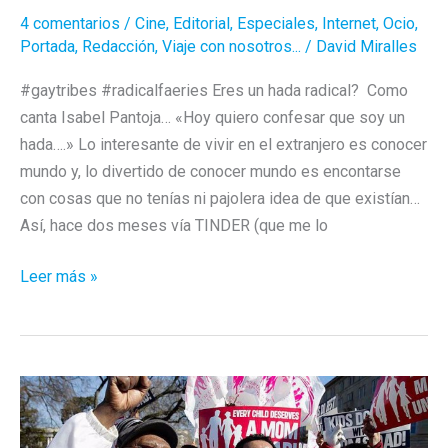
4 comentarios
/
Cine
,
Editorial
,
Especiales
,
Internet
,
Ocio
,
Portada
,
Redacción
,
Viaje con nosotros...
/
David Miralles
#gaytribes #radicalfaeries Eres un hada radical? Como
canta Isabel Pantoja… «Hoy quiero confesar que soy un
hada….» Lo interesante de vivir en el extranjero es conocer
mundo y, lo divertido de conocer mundo es encontarse
con cosas que no tenías ni pajolera idea de que existían…
Así, hace dos meses vía TINDER (que me lo
¿Eres
Leer más »
un
hada
radical?
Descubre
a
las