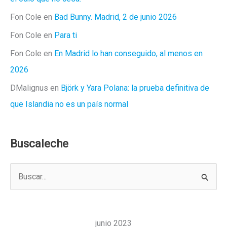
Fon Cole
en
Bad Bunny. Madrid, 2 de junio 2026
Fon Cole
en
Para ti
Fon Cole
en
En Madrid lo han conseguido, al menos en
2026
DMalignus
en
Björk y Yara Polana: la prueba definitiva de
que Islandia no es un país normal
Buscaleche
B
u
s
c
junio 2023