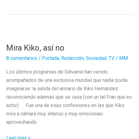
mejor
desprecio…
Mira Kiko, así no
8 comentarios
/
Portada
,
Redacción
,
Sociedad
,
TV
/
MM
Los últimos programas de Sálvame han venido
acompañados de una exclusiva mundial que nadie podía
imaginarse: la salida del armario de Kiko Hernández
reconociendo además que se casa (con un tal Fran que es
actor). Fue una de esas confesiones en las que Kiko
mira a cámara muy intenso y muy emocionao.
aprovechando
Mira
Leer más »