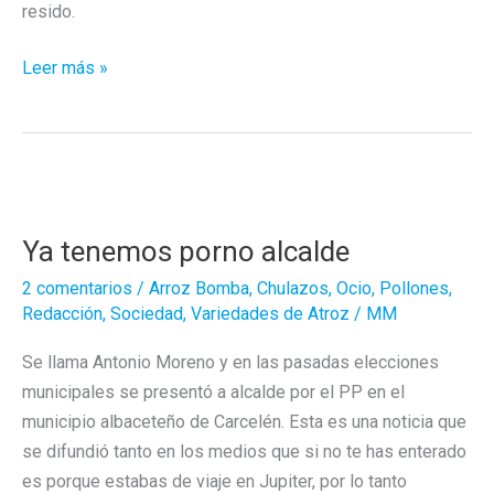
resido.
¿Puede
Leer más »
alguien
explicarme
qué
está
pasando?
Ya tenemos porno alcalde
2 comentarios
/
Arroz Bomba
,
Chulazos
,
Ocio
,
Pollones
,
Redacción
,
Sociedad
,
Variedades de Atroz
/
MM
Se llama Antonio Moreno y en las pasadas elecciones
municipales se presentó a alcalde por el PP en el
municipio albaceteño de Carcelén. Esta es una noticia que
se difundió tanto en los medios que si no te has enterado
es porque estabas de viaje en Jupiter, por lo tanto