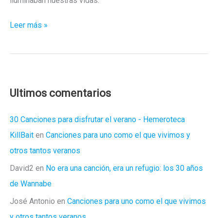
iluminaban nuestras vidas.
El
Leer más »
crepúsculo
de
los
dioses
Ultimos comentarios
30 Canciones para disfrutar el verano - Hemeroteca
KillBait
en
Canciones para uno como el que vivimos y
otros tantos veranos
David2
en
No era una canción, era un refugio: los 30 años
de Wannabe
José Antonio
en
Canciones para uno como el que vivimos
y otros tantos veranos