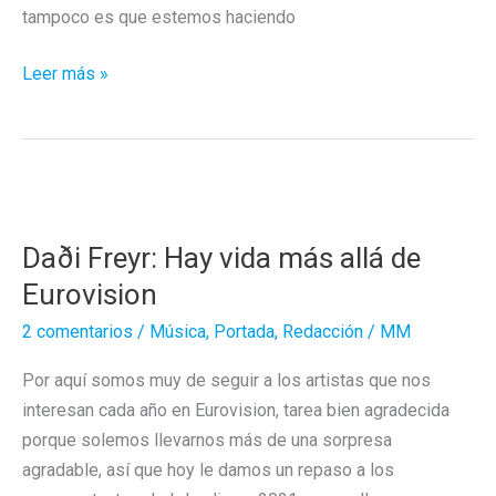
tampoco es que estemos haciendo
Ya
Leer más »
tenemos
porno
alcalde
Daði Freyr: Hay vida más allá de
Eurovision
2 comentarios
/
Música
,
Portada
,
Redacción
/
MM
Por aquí somos muy de seguir a los artistas que nos
interesan cada año en Eurovision, tarea bien agradecida
porque solemos llevarnos más de una sorpresa
agradable, así que hoy le damos un repaso a los