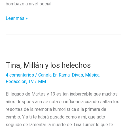
bombazo a nivel social
Multiversos
Leer más »
que
sí
que
molan
Tina, Millán y los helechos
4 comentarios
/
Canela En Rama
,
Divas
,
Música
,
Redacción
,
TV
/
MM
El legado de Martes y 13 es tan inabarcable que muchos
años después aún se nota su influencia cuando saltan los
resortes de la memoria humoristica a la primera de
cambio. Y a ti te habrá pasado como a mí, que acto
seguido de lamentar la muerte de Tina Turner lo que te