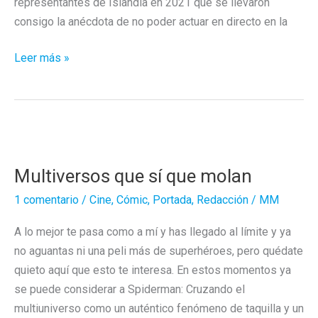
representantes de Islandia en 2021 que se llevaron
consigo la anécdota de no poder actuar en directo en la
Daði
Leer más »
Freyr:
Hay
vida
más
allá
Multiversos que sí que molan
de
Eurovision
1 comentario
/
Cine
,
Cómic
,
Portada
,
Redacción
/
MM
A lo mejor te pasa como a mí y has llegado al límite y ya
no aguantas ni una peli más de superhéroes, pero quédate
quieto aquí que esto te interesa. En estos momentos ya
se puede considerar a Spiderman: Cruzando el
multiuniverso como un auténtico fenómeno de taquilla y un