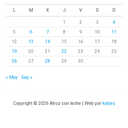
a
L
M
X
J
V
S
D
r
1
2
3
4
p
5
6
7
8
9
10
11
o
r
12
13
14
15
16
17
18
:
19
20
21
22
23
24
25
26
27
28
29
30
« May
Sep »
Copyright © 2026 Atroz con leche | Web por
kebes