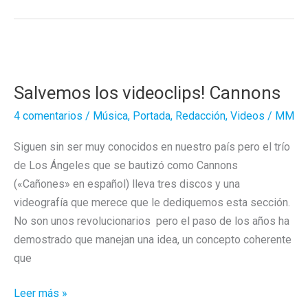
ovejas
eléctricas
con
Carmen
Salvemos los videoclips! Cannons
Sevilla?
4 comentarios
/
Música
,
Portada
,
Redacción
,
Videos
/
MM
Siguen sin ser muy conocidos en nuestro país pero el trío
de Los Ángeles que se bautizó como Cannons
(«Cañones» en español) lleva tres discos y una
videografía que merece que le dediquemos esta sección.
No son unos revolucionarios pero el paso de los años ha
demostrado que manejan una idea, un concepto coherente
que
Salvemos
Leer más »