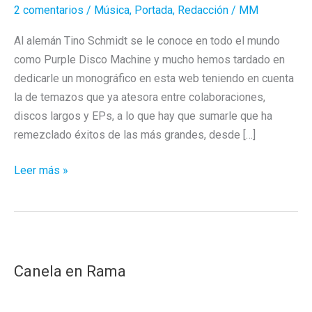
2 comentarios
/
Música
,
Portada
,
Redacción
/
MM
Al alemán Tino Schmidt se le conoce en todo el mundo
como Purple Disco Machine y mucho hemos tardado en
dedicarle un monográfico en esta web teniendo en cuenta
la de temazos que ya atesora entre colaboraciones,
discos largos y EPs, a lo que hay que sumarle que ha
remezclado éxitos de las más grandes, desde […]
Purple
Leer más »
Disco
Machine
hace
temazos
como
Canela en Rama
churros