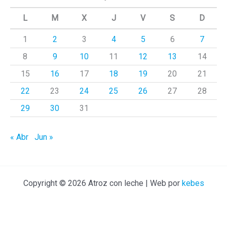
a
L
M
X
J
V
S
D
r
1
2
3
4
5
6
7
p
8
9
10
11
12
13
14
o
r
15
16
17
18
19
20
21
:
22
23
24
25
26
27
28
29
30
31
« Abr
Jun »
Copyright © 2026 Atroz con leche | Web por
kebes