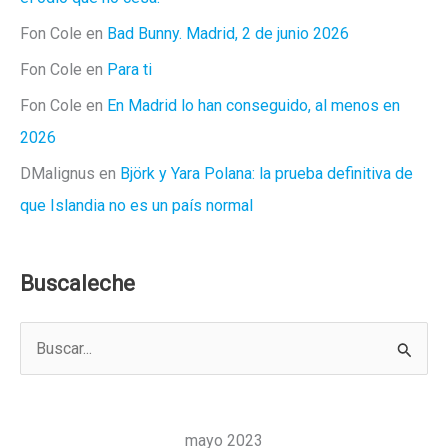
Fon Cole
en
Bad Bunny. Madrid, 2 de junio 2026
Fon Cole
en
Para ti
Fon Cole
en
En Madrid lo han conseguido, al menos en
2026
DMalignus
en
Björk y Yara Polana: la prueba definitiva de
que Islandia no es un país normal
Buscaleche
B
u
s
c
mayo 2023