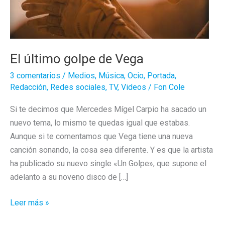
El último golpe de Vega
3 comentarios
/
Medios
,
Música
,
Ocio
,
Portada
,
Redacción
,
Redes sociales
,
TV
,
Videos
/
Fon Cole
Si te decimos que Mercedes Mígel Carpio ha sacado un
nuevo tema, lo mismo te quedas igual que estabas.
Aunque si te comentamos que Vega tiene una nueva
canción sonando, la cosa sea diferente. Y es que la artista
ha publicado su nuevo single «Un Golpe», que supone el
adelanto a su noveno disco de […]
El
Leer más »
último