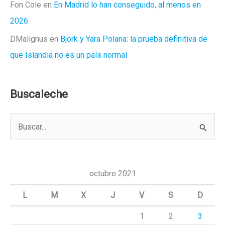
Fon Cole
en
En Madrid lo han conseguido, al menos en
2026
DMalignus
en
Björk y Yara Polana: la prueba definitiva de
que Islandia no es un país normal
Buscaleche
B
u
s
c
octubre 2021
a
L
M
X
J
V
S
D
r
1
2
3
p